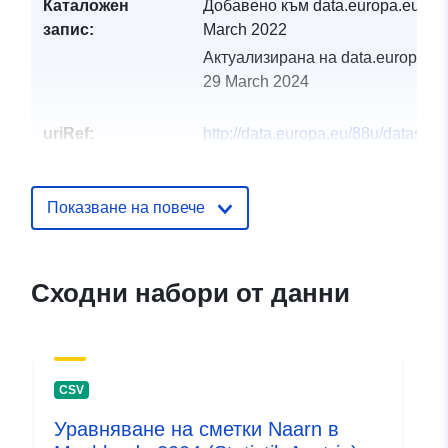
Каталожен
Добавено към data.europa.eu:
30
запис:
March 2022
Актуализирана на data.europa.eu
29 March 2024
uriRef:
http://data.europa.eu/88u/dataset
naarn-im-machlande-2008
Показване на повече
Сходни набори от данни
CSV
Уравняване на сметки Naarn в