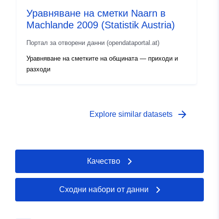
Уравняване на сметки Naarn в
Machlande 2009 (Statistik Austria)
Портал за отворени данни (opendataportal.at)
Уравняване на сметките на общината — приходи и
разходи
arrow_forward
Explore similar datasets
Качество
Сходни набори от данни