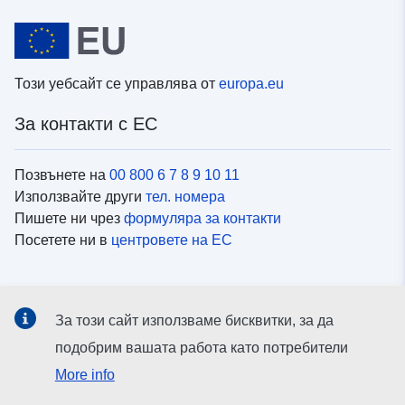
Този уебсайт се управлява от
europa.eu
За контакти с ЕС
Позвънете на
00 800 6 7 8 9 10 11
Използвайте други
тел. номера
Пишете ни чрез
формуляра за контакти
Посетете ни в
центровете на ЕС
Социални медии
За този сайт използваме бисквитки, за да
Вижте профили на ЕС в
социалните медии
подобрим вашата работа като потребители
More info