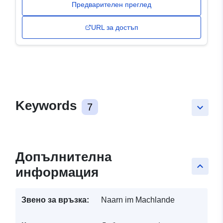
Предварителен преглед
URL за достъп
Keywords
7
keyboard_arrow_down
Допълнителна
keyboard_arrow_up
информация
Звено за връзка:
Naarn im Machlande