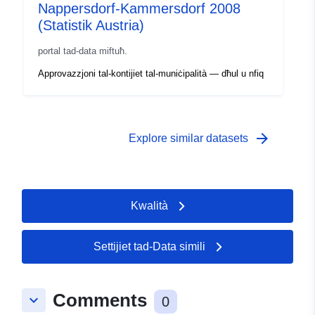
Nappersdorf-Kammersdorf 2008
(Statistik Austria)
portal tad-data miftuħ.
Approvazzjoni tal-kontijiet tal-muniċipalità — dħul u nfiq
arrow_forward
Explore similar datasets
Kwalità
Settijiet tad-Data simili
Comments
keyboard_arrow_down
0