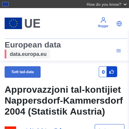
How do you know?
Illoggjar
European data
data.europa.eu
0
Sett tad-data
Approvazzjoni tal-kontijiet
Nappersdorf-Kammersdorf
2004 (Statistik Austria)