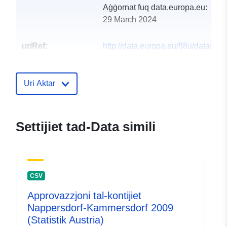
Aġġornat fuq data.europa.eu:
29 March 2024
uriRef:
http://data.europa.eu/88u/dataset
nappersdorf-kammersdorf-2004
Uri Aktar
Settijiet tad-Data simili
CSV
Approvazzjoni tal-kontijiet
Nappersdorf-Kammersdorf 2009
(Statistik Austria)