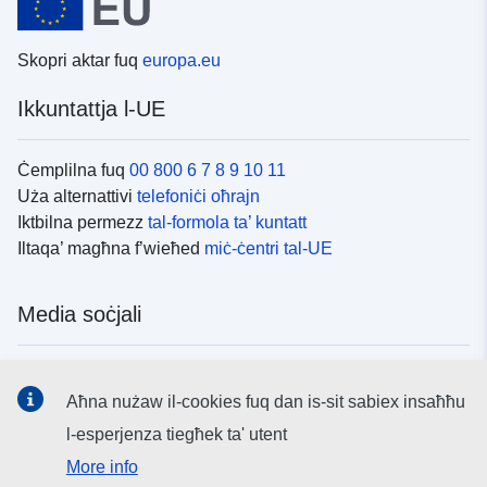
Skopri aktar fuq
europa.eu
Ikkuntattja l-UE
Ċemplilna fuq
00 800 6 7 8 9 10 11
Uża alternattivi
telefoniċi oħrajn
Iktbilna permezz
tal-formola ta’ kuntatt
Iltaqa’ magħna f’wieħed
miċ-ċentri tal-UE
Media soċjali
Fittex mezzi
tal-media soċjali tal-UE
Aħna nużaw il-cookies fuq dan is-sit sabiex insaħħu
l-esperjenza tiegħek ta' utent
L-istituzzjonijiet u l-korpi tal-UE
More info