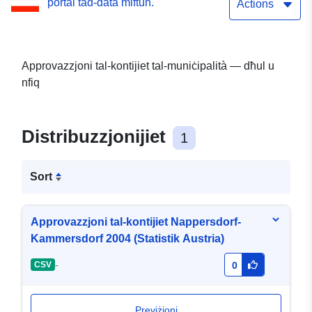
portal tad-data miftuħ.
Actions
Approvazzjoni tal-kontijiet tal-muniċipalità — dħul u
nfiq
Distribuzzjonijiet
1
Sort
Approvazzjoni tal-kontijiet Nappersdorf-
Kammersdorf 2004 (Statistik Austria)
-
CSV
0
Previżjoni