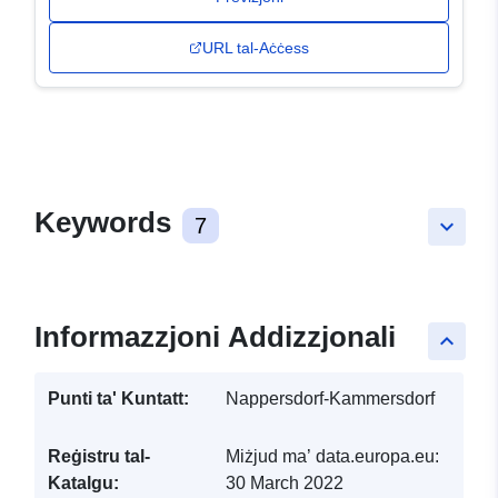
URL tal-Aċċess
Keywords
7
keyboard_arrow_down
Informazzjoni Addizzjonali
keyboard_arrow_up
Punti ta' Kuntatt:
Nappersdorf-Kammersdorf
Reġistru tal-
Miżjud ma’ data.europa.eu:
Katalgu:
30 March 2022