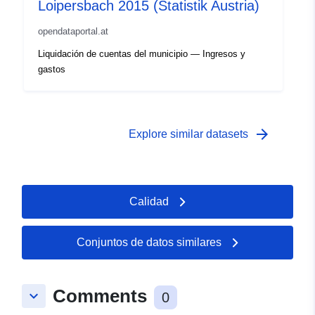
Loipersbach 2015 (Statistik Austria)
opendataportal.at
Liquidación de cuentas del municipio — Ingresos y
gastos
arrow_forward
Explore similar datasets
Calidad
Conjuntos de datos similares
Comments
keyboard_arrow_down
0