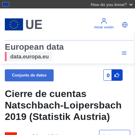
How do you know?
Iniciar sesión
European data
data.europa.eu
0
Conjunto de datos
Cierre de cuentas
Natschbach-Loipersbach
2019 (Statistik Austria)