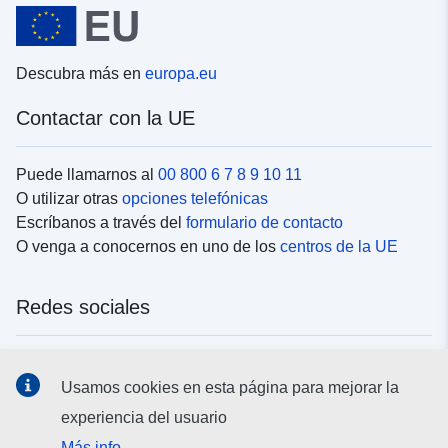
Descubra más en
europa.eu
Contactar con la UE
Puede llamarnos al
00 800 6 7 8 9 10 11
O utilizar otras
opciones telefónicas
Escríbanos a través del
formulario de contacto
O venga a conocernos en uno de los
centros de la UE
Redes sociales
Buscar los canales de la UE en las
redes sociales
Usamos cookies en esta página para mejorar la
experiencia del usuario
Instituciones y organismos de la UE
Más info