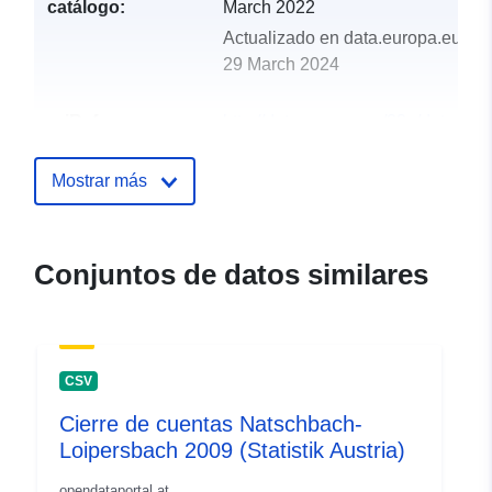
catálogo:
March 2022
Actualizado en data.europa.eu:
29 March 2024
uriRef:
http://data.europa.eu/88u/dataset
natschbach-loipersbach-2019-statis
Mostrar más
Conjuntos de datos similares
CSV
Cierre de cuentas Natschbach-
Loipersbach 2009 (Statistik Austria)
opendataportal.at