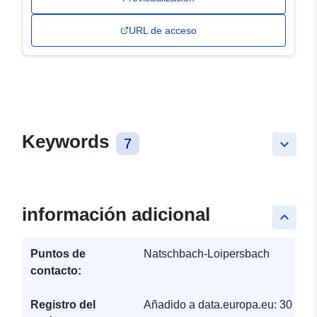
URL de acceso
Keywords
7
keyboard_arrow_down
información adicional
keyboard_arrow_up
Puntos de
Natschbach-Loipersbach
contacto:
Registro del
Añadido a data.europa.eu:
30