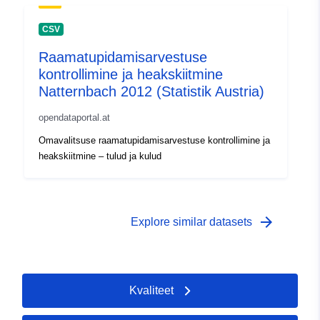
CSV
Raamatupidamisarvestuse
kontrollimine ja heakskiitmine
Natternbach 2012 (Statistik Austria)
opendataportal.at
Omavalitsuse raamatupidamisarvestuse kontrollimine ja
heakskiitmine – tulud ja kulud
arrow_forward
Explore similar datasets
Kvaliteet