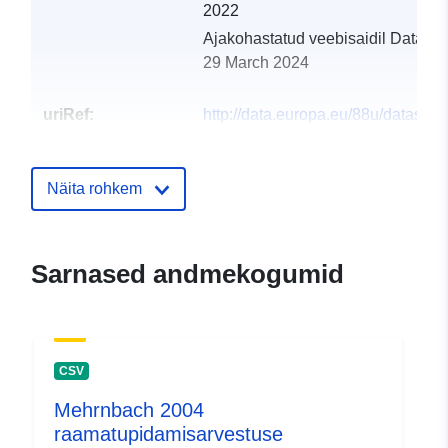
2022
Ajakohastatud veebisaidil Data.eu
29 March 2024
uriRef:
http://data.europa.eu/88u/dataset
natternbach-2004
Näita rohkem
Sarnased andmekogumid
CSV
Mehrnbach 2004
raamatupidamisarvestuse