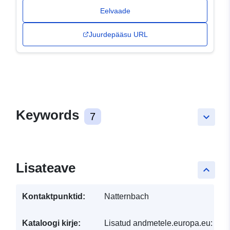
Eelvaade
Juurdepääsu URL
Keywords
7
keyboard_arrow_down
Lisateave
keyboard_arrow_up
Kontaktpunktid:
Natternbach
Kataloogi kirje:
Lisatud andmetele.europa.eu:
30 