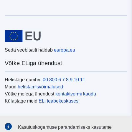
Seda veebisaiti haldab
europa.eu
Võtke ELiga ühendust
Helistage numbril
00 800 6 7 8 9 10 11
Muud
helistamisvõimalused
Võtke meiega ühendust
kontaktvormi kaudu
Külastage meid
ELi teabekeskuses
Sotsiaalmeedia
Kasutuskogemuse parandamiseks kasutame