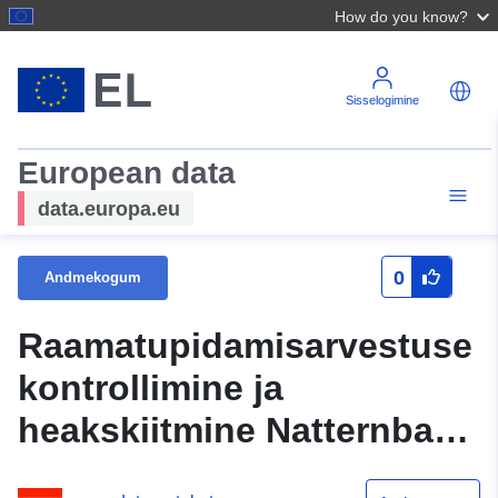
How do you know?
Sisselogimine
European data
data.europa.eu
0
Andmekogum
Raamatupidamisarvestuse
kontrollimine ja
heakskiitmine Natternbach
2004 (Statistik Austria)