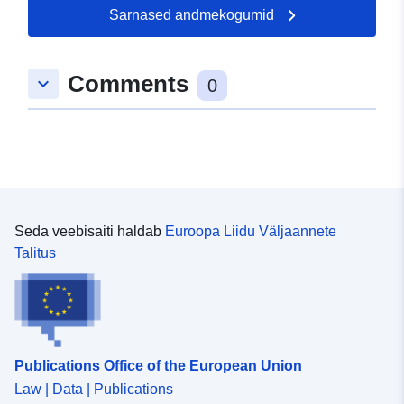
Sarnased andmekogumid
Comments
keyboard_arrow_down
0
Seda veebisaiti haldab
Euroopa Liidu Väljaannete
Talitus
Publications Office of the European Union
Law | Data | Publications