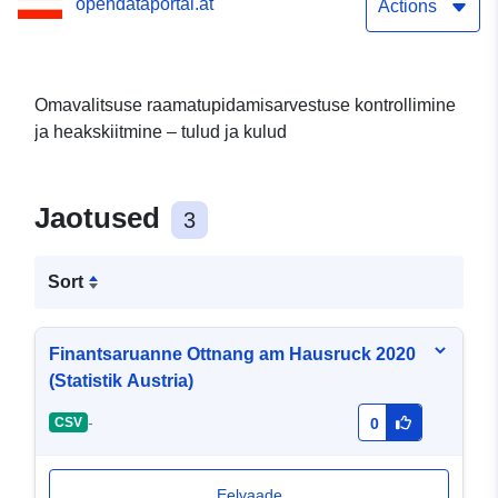
opendataportal.at
Austria)
Actions
Omavalitsuse raamatupidamisarvestuse kontrollimine
ja heakskiitmine – tulud ja kulud
Jaotused
3
Sort
Finantsaruanne Ottnang am Hausruck 2020
(Statistik Austria)
-
CSV
0
Eelvaade