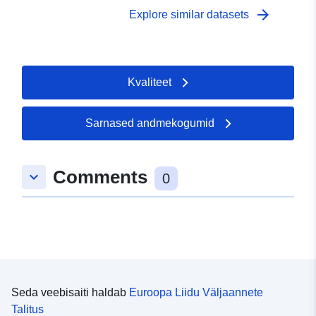
arrow_forward
Explore similar datasets
Kvaliteet
Sarnased andmekogumid
Comments
keyboard_arrow_down
0
Seda veebisaiti haldab
Euroopa Liidu Väljaannete
Talitus