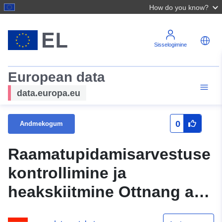
How do you know?
Sisselogimine
European data
data.europa.eu
0
Andmekogum
Raamatupidamisarvestuse
kontrollimine ja
heakskiitmine Ottnang am
Hausruck 2020 (Statistik