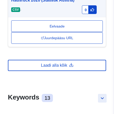
Hausruck 2020 (Statistik Austria)
-
CSV
0
Eelvaade
Juurdepääsu URL
Laadi alla kõik
Keywords
13
keyboard_arrow_down