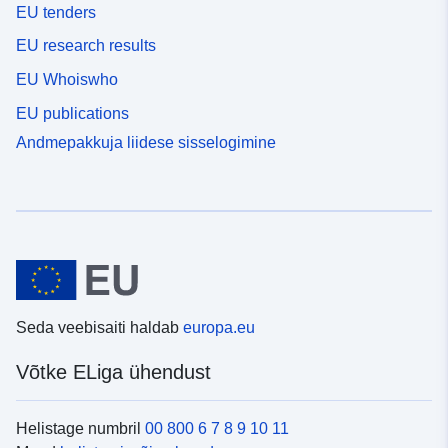
EU tenders
EU research results
EU Whoiswho
EU publications
Andmepakkuja liidese sisselogimine
Seda veebisaiti haldab
europa.eu
Võtke ELiga ühendust
Helistage numbril
00 800 6 7 8 9 10 11