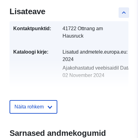
Lisateave
keyboard_arrow_up
Kontaktpunktid:
41722 Ottnang am
Hausruck
Kataloogi kirje:
Lisatud andmetele.europa.eu:
28 
2024
Ajakohastatud veebisaidil Data.eu
02 November 2024
uriRef:
http://data.europa.eu/88u/dataset
ottnang-am-hausruck-2020-statistik
Näita rohkem
Sarnased andmekogumid