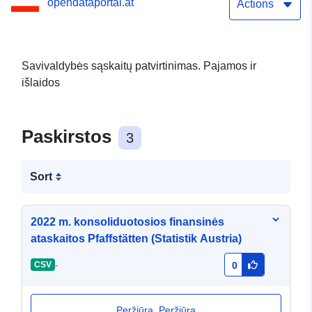
opendataportal.at
Actions
Savivaldybės sąskaitų patvirtinimas. Pajamos ir
išlaidos
Paskirstos
3
Sort
2022 m. konsoliduotosios finansinės
ataskaitos Pfaffstätten (Statistik Austria)
-
CSV
0
Peržiūra. Peržiūra