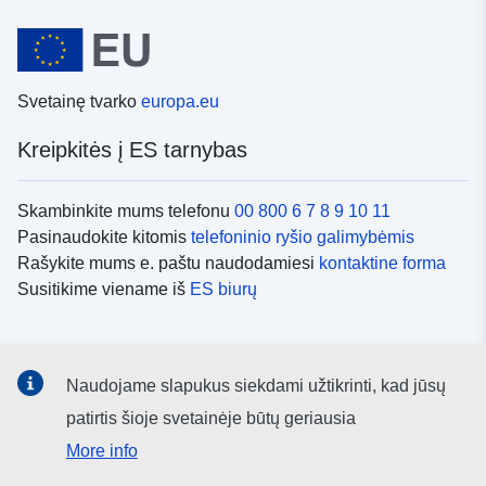
Svetainę tvarko
europa.eu
Kreipkitės į ES tarnybas
Skambinkite mums telefonu
00 800 6 7 8 9 10 11
Pasinaudokite kitomis
telefoninio ryšio galimybėmis
Rašykite mums e. paštu naudodamiesi
kontaktine forma
Susitikime viename iš
ES biurų
Socialiniai tinklai
Naudojame slapukus siekdami užtikrinti, kad jūsų
ES
socialinių tinklų kanalai
patirtis šioje svetainėje būtų geriausia
More info