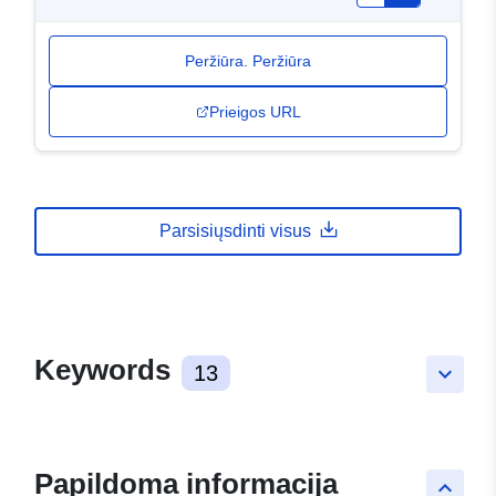
Peržiūra. Peržiūra
Prieigos URL
Parsisiųsdinti visus
Keywords
13
keyboard_arrow_down
Papildoma informacija
keyboard_arrow_up