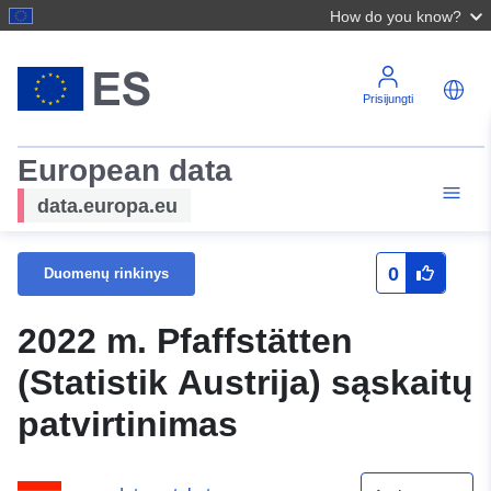
How do you know?
Prisijungti
European data
data.europa.eu
0
Duomenų rinkinys
2022 m. Pfaffstätten
(Statistik Austrija) sąskaitų
patvirtinimas