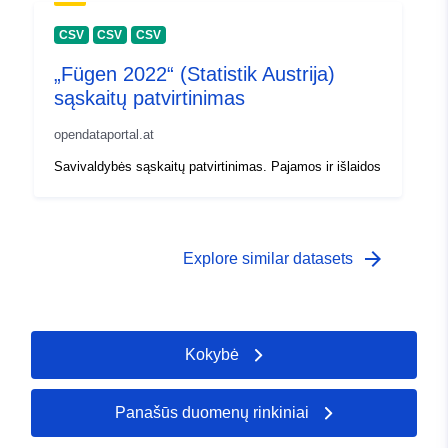
CSV
CSV
CSV
„Fügen 2022“ (Statistik Austrija)
sąskaitų patvirtinimas
opendataportal.at
Savivaldybės sąskaitų patvirtinimas. Pajamos ir išlaidos
arrow_forward
Explore similar datasets
Kokybė
Panašūs duomenų rinkiniai