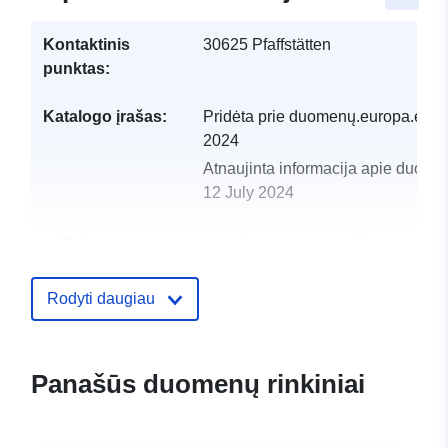
Kontaktinis
30625 Pfaffstätten
punktas:
Katalogo įrašas:
Pridėta prie duomenų.europa.eu:
2
2024
Atnaujinta informacija apie duome
12 July 2024
uriRef:
http://data.europa.eu/88u/dataset
pfaffstatten-2022-statistik-austria
Rodyti daugiau
Panašūs duomenų rinkiniai