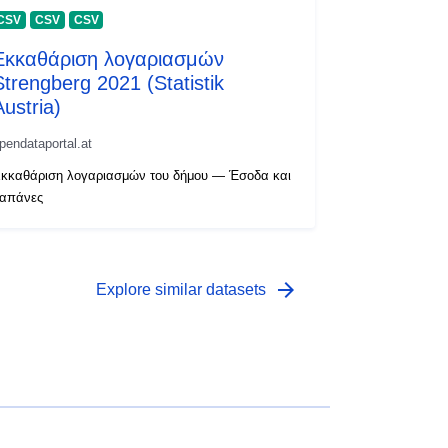
CSV
CSV
CSV
Εκκαθάριση λογαριασμών
Strengberg 2021 (Statistik
Austria)
pendataportal.at
κκαθάριση λογαριασμών του δήμου — Έσοδα και
απάνες
arrow_forward
Explore similar datasets