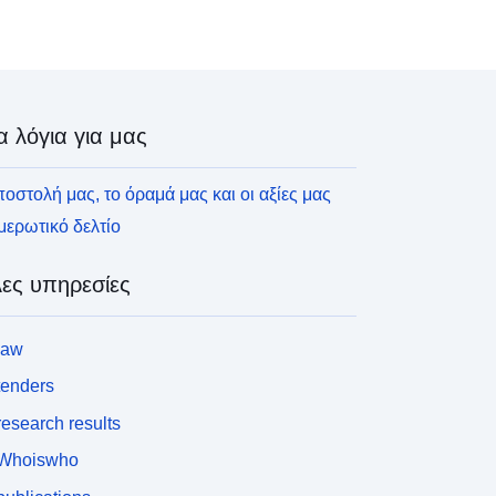
α λόγια για μας
οστολή μας, το όραμά μας και οι αξίες μας
ερωτικό δελτίο
ες υπηρεσίες
law
tenders
esearch results
Whoiswho