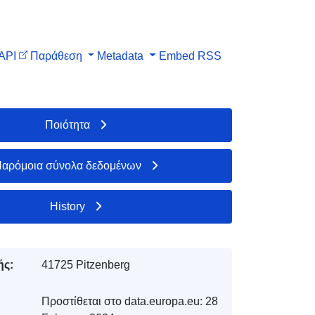
API
Παράθεση
Metadata
Embed
RSS
Ποιότητα
αρόμοια σύνολα δεδομένων
History
ής:
41725 Pitzenberg
Προστίθεται στο data.europa.eu:
28