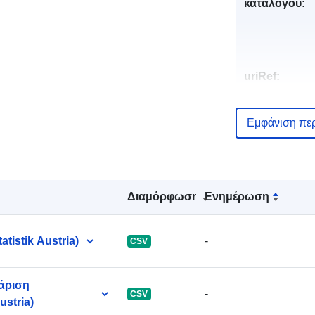
καταλόγου:
uriRef:
Εμφάνιση πε
Διαμόρφωση
Ενημέρωση
tistik Austria)
-
CSV
άριση
-
CSV
ustria)