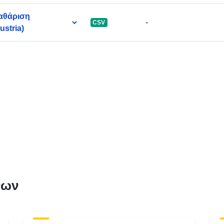
αθάριση
-
CSV
ustria)
νων