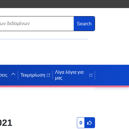
Search
Λίγα λόγια για
σεις
Τεκμηρίωση
μας
021
0