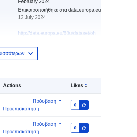
February 2024
Επικαιροποιήθηκε στα data.europa.eu:
12 July 2024
http://data.europa.eu/88u/dataset/oh
_rechnungsabschluss-pitzenberg-
2021-statistik-austria
ρισσότερων
Actions
Likes
Πρόσβαση
0
Προεπισκόπηση
Πρόσβαση
0
Προεπισκόπηση