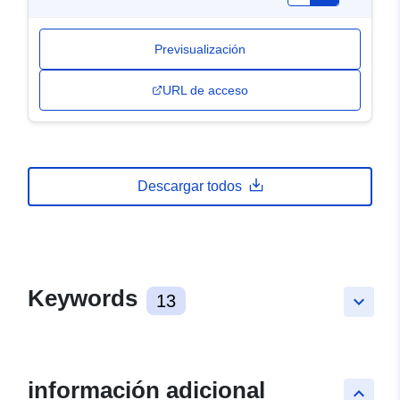
Previsualización
URL de acceso
Descargar todos
Keywords
13
keyboard_arrow_down
información adicional
keyboard_arrow_up