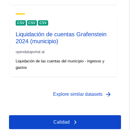
CSV
CSV
CSV
Liquidación de cuentas Grafenstein
2024 (municipio)
opendataportal.at
Liquidación de las cuentas del municipio - ingresos y
gastos
arrow_forward
Explore similar datasets
Calidad