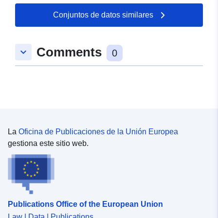
Conjuntos de datos similares
Comments
keyboard_arrow_down
0
La
Oficina de Publicaciones de la Unión Europea
gestiona este sitio web.
Publications Office of the European Union
Law | Data | Publications