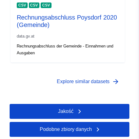
CSV
CSV
CSV
Rechnungsabschluss Poysdorf 2020
(Gemeinde)
data.gv.at
Rechnungsabschluss der Gemeinde - Einnahmen und
Ausgaben
arrow_forward
Explore similar datasets
Jakość
Podobne zbiory danych