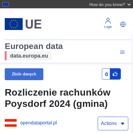
How do you know?
Login
European data
data.europa.eu
0
Zbiór danych
Rozliczenie rachunków
Poysdorf 2024 (gmina)
opendataportal.pl
Actions