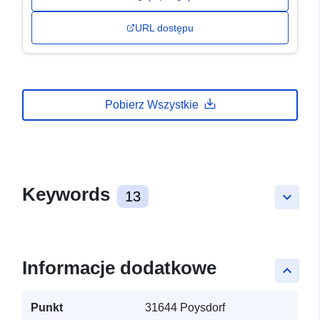
URL dostępu
Pobierz Wszystkie
Keywords
13
keyboard_arrow_down
Informacje dodatkowe
keyboard_arrow_up
Punkt
31644 Poysdorf