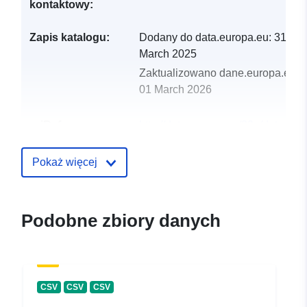
kontaktowy:
Zapis katalogu:
Dodany do data.europa.eu:
31
March 2025
Zaktualizowano dane.europa.eu:
01 March 2026
uriRef:
http://data.europa.eu/88u/dataset
poysdorf-2024-gemeinde
Pokaż więcej
Podobne zbiory danych
CSV
CSV
CSV