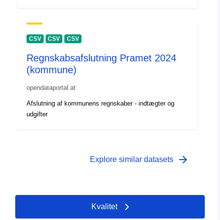
CSV
CSV
CSV
Regnskabsafslutning Pramet 2024
(kommune)
opendataportal.at
Afslutning af kommunens regnskaber - indtægter og
udgifter
arrow_forward
Explore similar datasets
Kvalitet