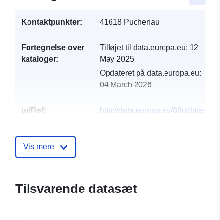
Kontaktpunkter:
41618 Puchenau
Fortegnelse over
Tilføjet til data.europa.eu:
12
kataloger:
May 2025
Opdateret på data.europa.eu:
04 March 2026
uriRef:
http://data.europa.eu/88u/dataset
puchenau-2024-gemeinde
Vis mere
Tilsvarende datasæt