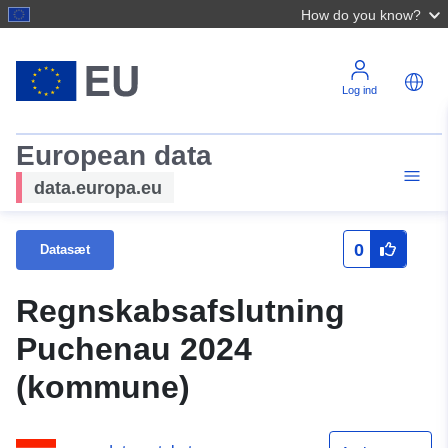
How do you know?
Log ind
European data
data.europa.eu
0
Datasæt
Regnskabsafslutning
Puchenau 2024
(kommune)