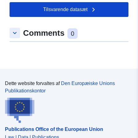
Tilsvarende datasæt
Comments
keyboard_arrow_down
0
Dette website forvaltes af
Den Europæiske Unions
Publikationskontor
Publications Office of the European Union
Law | Data | Publications