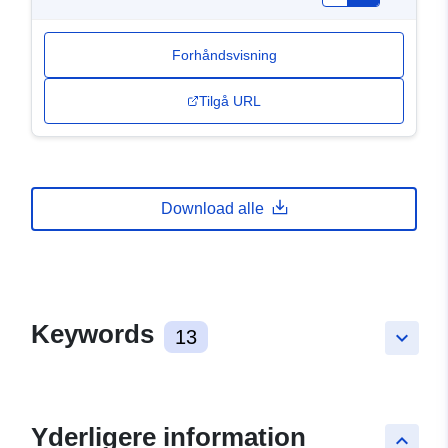
Forhåndsvisning
Tilgå URL
Download alle
Keywords
13
keyboard_arrow_down
Yderligere information
keyboard_arrow_up