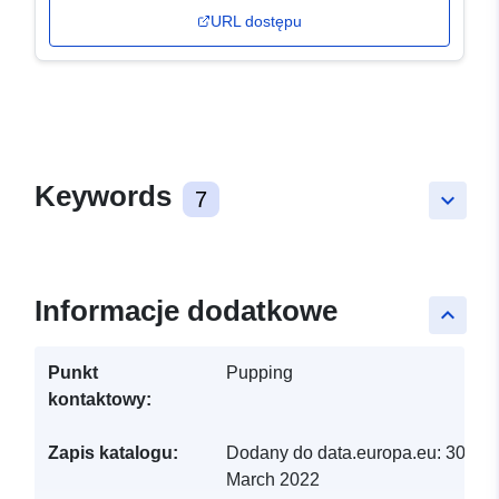
URL dostępu
Keywords
7
keyboard_arrow_down
Informacje dodatkowe
keyboard_arrow_up
Punkt
Pupping
kontaktowy:
Zapis katalogu:
Dodany do data.europa.eu:
30
March 2022