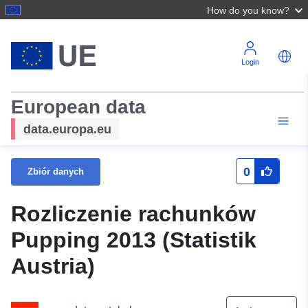
How do you know?
Login
European data
data.europa.eu
0
Zbiór danych
Rozliczenie rachunków
Pupping 2013 (Statistik
Austria)