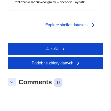
Rozliczenie rachunków gminy – dochody i wydatki
arrow_forward
Explore similar datasets
Jakość
Podobne zbiory danych
Comments
keyboard_arrow_down
0