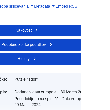
dba sklicevanja
Metadata
Embed
RSS
Kakovost
Podobne zbirke podatkov
History
čke:
Putzleinsdorf
pis:
Dodano v data.europa.eu:
30 March 2022
Posodobljeno na spletišču Data.europa.eu:
29 March 2024