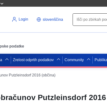
Login
slovenščina
opske podatke
pa
Zrelost odprtih podatkov
Community
Publika
unov Putzleinsdorf 2016 (občina)
obračunov Putzleinsdorf 2016