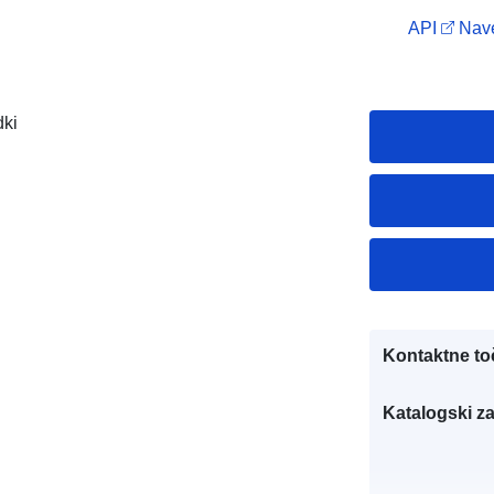
API
Nave
dki
Kontaktne to
Katalogski za