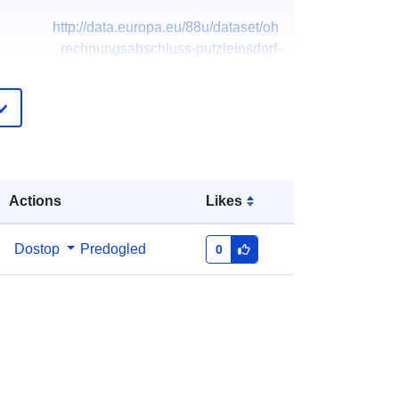
http://data.europa.eu/88u/dataset/oh
_rechnungsabschluss-putzleinsdorf-
2016-gemeinde
Actions
Likes
Dostop
Predogled
0