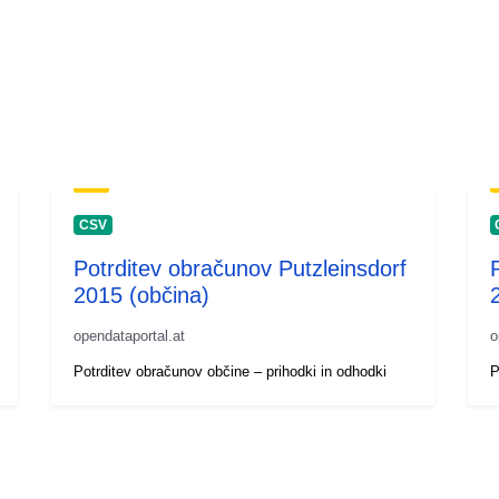
CSV
Potrditev obračunov Putzleinsdorf
2015 (občina)
opendataportal.at
o
Potrditev obračunov občine – prihodki in odhodki
P