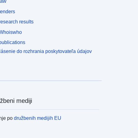
law
tenders
esearch results
Whoiswho
ublications
lásenie do rozhrania poskytovateľa údajov
žbeni mediji
nje po
družbenih medijih EU