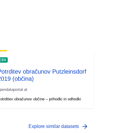
CSV
Potrditev obračunov Putzleinsdorf
2019 (občina)
pendataportal.at
otrditev obračunov občine – prihodki in odhodki
arrow_forward
Explore similar datasets