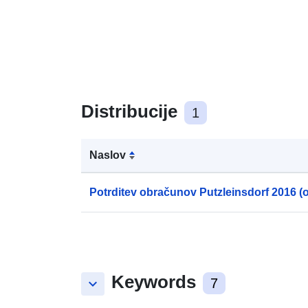
Distribucije
1
Naslov
Potrditev obračunov Putzleinsdorf 2016 (
Keywords
keyboard_arrow_down
7