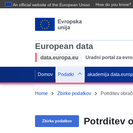
How do you know?
An official website of the European Union
European data
data.europa.eu
Uradni portal za evr
Domov
Podatki
akademija data.euro
Home
Zbirke podatkov
Potrditev obrač
Potrditev 
Zbirka podatkov