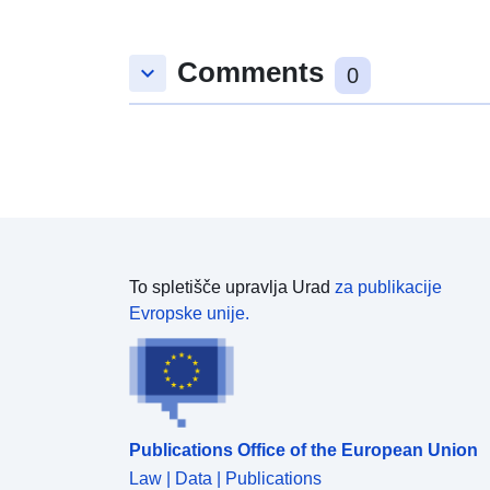
Comments
keyboard_arrow_down
0
To spletišče upravlja Urad
za publikacije
Evropske unije.
Publications Office of the European Union
Law | Data | Publications