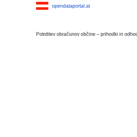
opendataportal.at
Potrditev obračunov občine – prihodki in odho