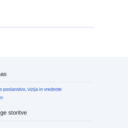
nas
 poslanstvo, vizija in vrednote
en
ge storitve