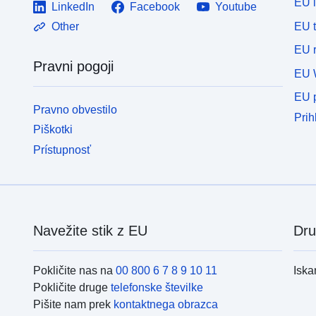
EU 
LinkedIn
Facebook
Youtube
EU 
Other
EU r
Pravni pogoji
EU 
EU p
Pravno obvestilo
Prih
Piškotki
Prístupnosť
Navežite stik z EU
Dru
Pokličite nas na
00 800 6 7 8 9 10 11
Iska
Pokličite druge
telefonske številke
Pišite nam prek
kontaktnega obrazca