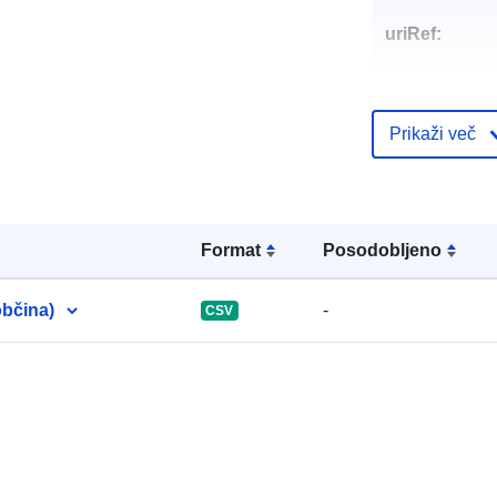
uriRef:
Prikaži več
Format
Posodobljeno
občina)
-
CSV