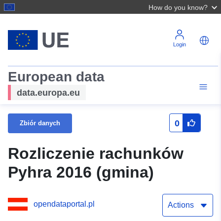
How do you know?
Login
European data
data.europa.eu
0
Zbiór danych
Rozliczenie rachunków
Pyhra 2016 (gmina)
opendataportal.pl
Actions