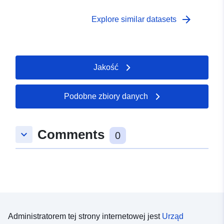
arrow_forward
Explore similar datasets
Jakość
Podobne zbiory danych
Comments
keyboard_arrow_down
0
Administratorem tej strony internetowej jest
Urząd