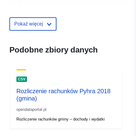
uriRef:
http://data.europa.eu/88u/dataset
pyhra-2016-gemeinde
Pokaż więcej
Podobne zbiory danych
CSV
Rozliczenie rachunków Pyhra 2018
(gmina)
opendataportal.pl
Rozliczenie rachunków gminy – dochody i wydatki