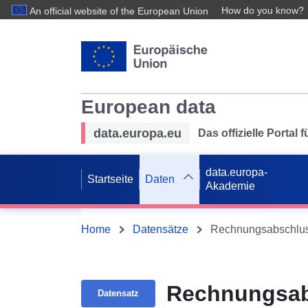
How do you know?
An official website of the European Union
European data
data.europa.eu
Das offizielle Portal
data.europa-
Startseite
Daten
Akademie
Home
Datensätze
Rechnungsabschluss
Rechnungsabs
Datensatz