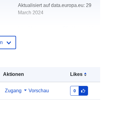
Aktualisiert auf data.europa.eu:
29
March 2024
http://data.europa.eu/88u/dataset/oh
_rechnungsabschluss-raab-2004
en
Aktionen
Likes
Zugang
Vorschau
0