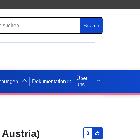
Search
Über
ichungen
Dokumentation
uns
Austria)
0