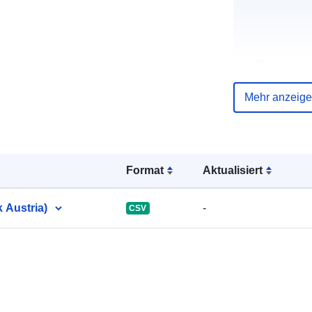
uriRef:
Mehr anzeig
Format
Aktualisiert
 Austria)
-
CSV