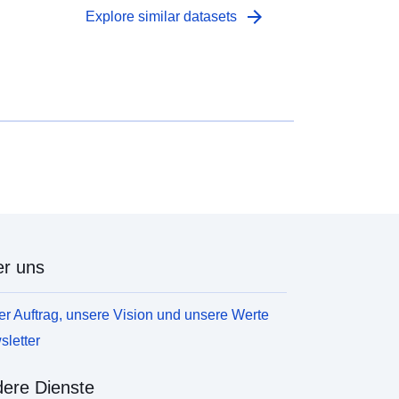
arrow_forward
Explore similar datasets
r uns
r Auftrag, unsere Vision und unsere Werte
letter
ere Dienste