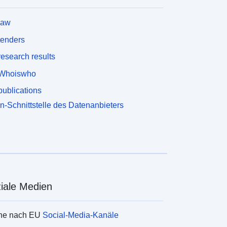
law
tenders
esearch results
Whoiswho
ublications
n-Schnittstelle des Datenanbieters
iale Medien
he nach EU
Social-Media-Kanäle