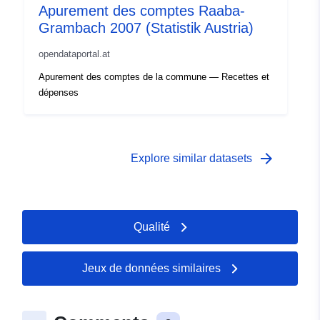
Apurement des comptes Raaba-
Grambach 2007 (Statistik Austria)
opendataportal.at
Apurement des comptes de la commune — Recettes et
dépenses
arrow_forward
Explore similar datasets
Qualité
Jeux de données similaires