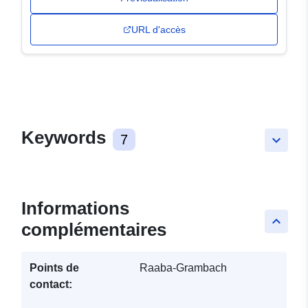
URL d'accès
Keywords
7
keyboard_arrow_down
Informations
keyboard_arrow_up
complémentaires
Points de
Raaba-Grambach
contact: