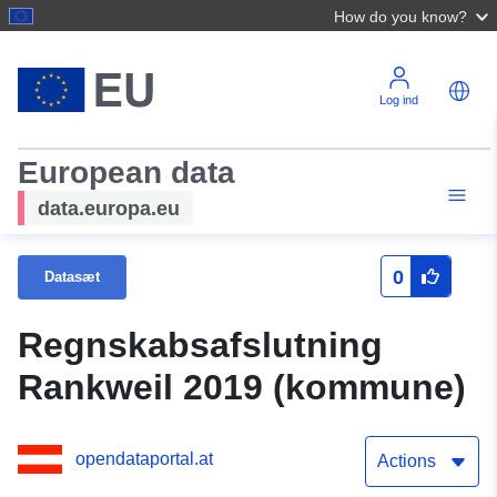
How do you know?
Log ind
European data
data.europa.eu
0
Datasæt
Regnskabsafslutning
Rankweil 2019 (kommune)
opendataportal.at
Actions