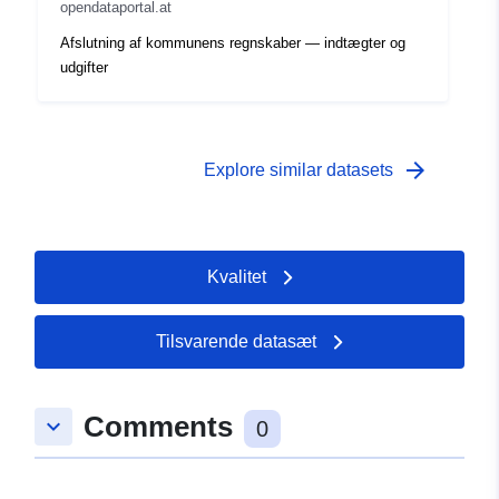
opendataportal.at
Afslutning af kommunens regnskaber — indtægter og
udgifter
arrow_forward
Explore similar datasets
Kvalitet
Tilsvarende datasæt
Comments
keyboard_arrow_down
0