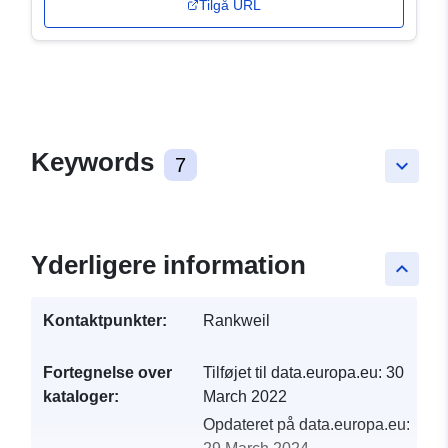
Tilgå URL
Keywords
7
keyboard_arrow_down
Yderligere information
keyboard_arrow_up
Kontaktpunkter:
Rankweil
Fortegnelse over
Tilføjet til data.europa.eu:
30
kataloger:
March 2022
Opdateret på data.europa.eu: