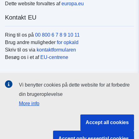
Dette website forvaltes af
europa.eu
Kontakt EU
Ring til os på
00 800 6 7 8 9 10 11
Brug andre muligheder
for opkald
Skriv til os via
kontaktformularen
Besøg os i et af
EU-centrene
Sociale medier
Vi benytter cookies på dette website for at forbedre
Søg efter EU's sider på
sociale medier
din brugeroplevelse
More info
EU-institutioner og -organer
Accept all cookies
Søg efter alle EU-institutioner og -organer
Accept only essential cookies