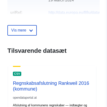
29 March 2024
uriRef:
http://data.europa.eu/88u/dataset
rankweil-2019-gemeinde
Vis mere
Tilsvarende datasæt
CSV
Regnskabsafslutning Rankweil 2016
(kommune)
opendataportal.at
Afslutning af kommunens regnskaber — indtægter og