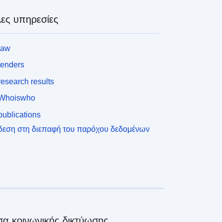
ες υπηρεσίες
law
tenders
esearch results
Whoiswho
ublications
δεση στη διεπαφή του παρόχου δεδομένων
α κοινωνικής δικτύωσης