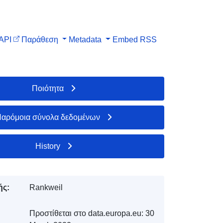
API
Παράθεση
Metadata
Embed
RSS
Ποιότητα
αρόμοια σύνολα δεδομένων
History
ής:
Rankweil
Προστίθεται στο data.europa.eu:
30