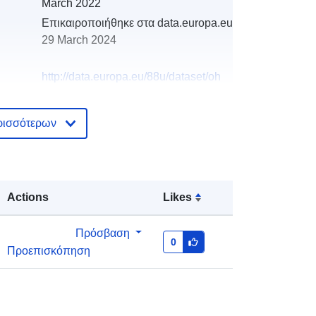
March 2022
Επικαιροποιήθηκε στα data.europa.eu:
29 March 2024
http://data.europa.eu/88u/dataset/oh
_rechnungsabschluss-rankweil-
2019-gemeinde
ρισσότερων
Actions
Likes
Πρόσβαση
0
Προεπισκόπηση