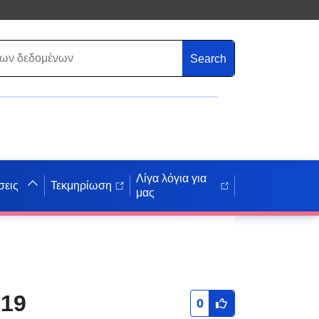
Search
Λίγα λόγια για
σεις
Τεκμηρίωση
μας
019
0