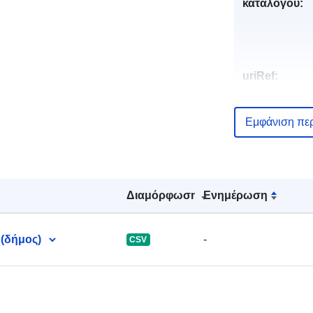
καταλόγου:
uriRef:
Εμφάνιση πε
Διαμόρφωση
Ενημέρωση
(δήμος)
-
CSV