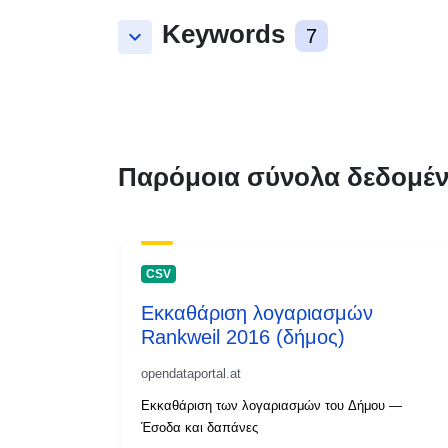
Keywords
keyboard_arrow_down
7
Παρόμοια σύνολα δεδομέ
CSV
Εκκαθάριση λογαριασμών
Rankweil 2016 (δήμος)
opendataportal.at
Εκκαθάριση των λογαριασμών του Δήμου —
Έσοδα και δαπάνες