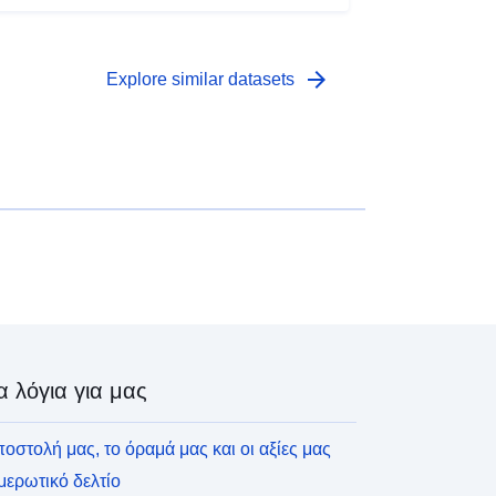
arrow_forward
Explore similar datasets
α λόγια για μας
οστολή μας, το όραμά μας και οι αξίες μας
ερωτικό δελτίο