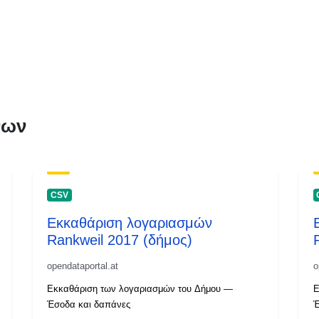
νων
CSV
Εκκαθάριση λογαριασμών
Rankweil 2017 (δήμος)
opendataportal.at
o
Εκκαθάριση των λογαριασμών του Δήμου —
Ε
Έσοδα και δαπάνες
Έ