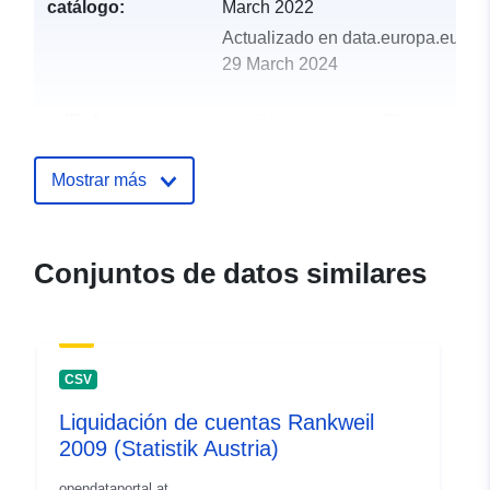
catálogo:
March 2022
Actualizado en data.europa.eu:
29 March 2024
uriRef:
http://data.europa.eu/88u/dataset
rankweil-2019-statistik-austria
Mostrar más
Conjuntos de datos similares
CSV
Liquidación de cuentas Rankweil
2009 (Statistik Austria)
opendataportal.at