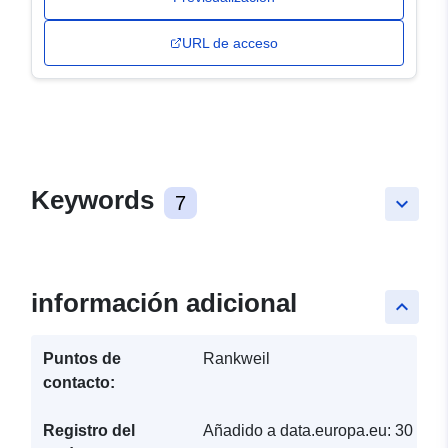
URL de acceso
Keywords
7
keyboard_arrow_down
información adicional
keyboard_arrow_up
Puntos de
Rankweil
contacto:
Registro del
Añadido a data.europa.eu:
30