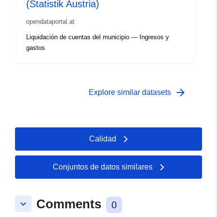
(Statistik Austria)
opendataportal.at
Liquidación de cuentas del municipio — Ingresos y
gastos
arrow_forward
Explore similar datasets
Calidad
Conjuntos de datos similares
Comments
keyboard_arrow_down
0