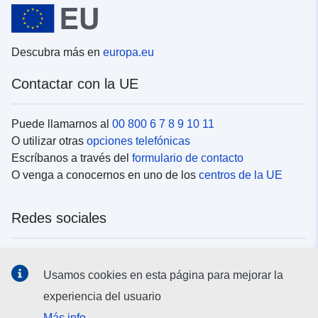
Descubra más en
europa.eu
Contactar con la UE
Puede llamarnos al
00 800 6 7 8 9 10 11
O utilizar otras
opciones telefónicas
Escríbanos a través del
formulario de contacto
O venga a conocernos en uno de los
centros de la UE
Redes sociales
Buscar los canales de la UE en las
redes sociales
Usamos cookies en esta página para mejorar la
experiencia del usuario
Instituciones y organismos de la UE
Más info