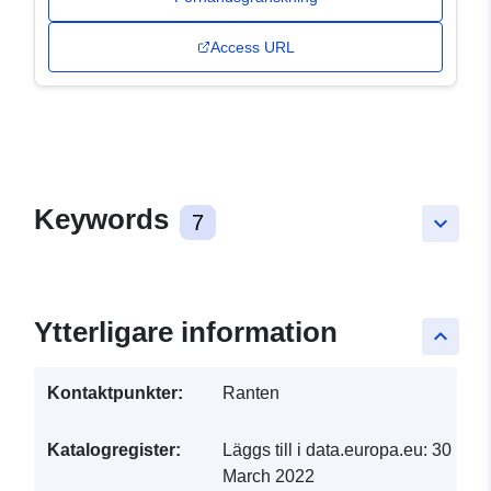
Access URL
Keywords
7
keyboard_arrow_down
Ytterligare information
keyboard_arrow_up
Kontaktpunkter:
Ranten
Katalogregister:
Läggs till i data.europa.eu:
30
March 2022