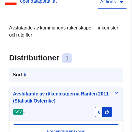
opendataportal.at
Actions
Avslutande av kommunens räkenskaper – inkomster
och utgifter
Distributioner
1
Sort
Avslutande av räkenskaperna Ranten 2011
(Statistik Österrike)
-
CSV
0
Förhandsgranskning