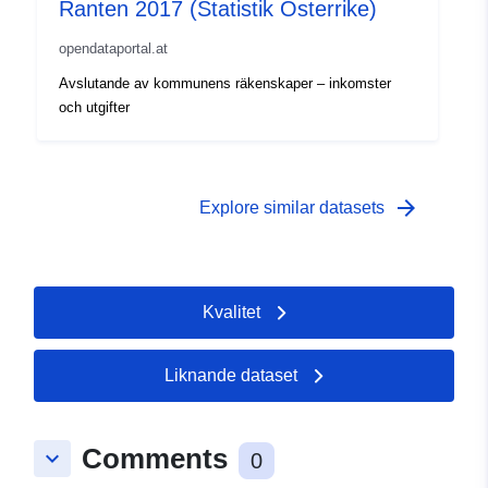
Ranten 2017 (Statistik Österrike)
opendataportal.at
Avslutande av kommunens räkenskaper – inkomster
och utgifter
arrow_forward
Explore similar datasets
Kvalitet
Liknande dataset
Comments
keyboard_arrow_down
0