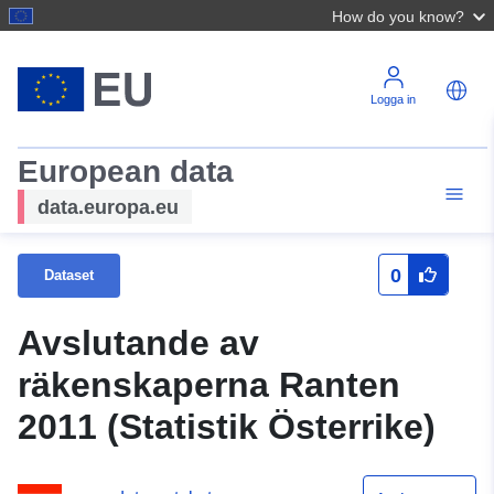
How do you know?
Logga in
European data
data.europa.eu
0
Dataset
Avslutande av
räkenskaperna Ranten
2011 (Statistik Österrike)