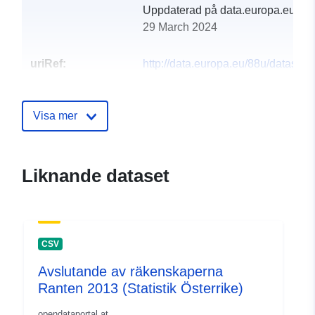
Uppdaterad på data.europa.eu:
29 March 2024
uriRef:
http://data.europa.eu/88u/dataset
ranten-2011-statistik-austria
Visa mer
Liknande dataset
CSV
Avslutande av räkenskaperna
Ranten 2013 (Statistik Österrike)
opendataportal.at