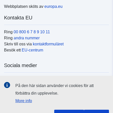
Webbplatsen sköts av
europa.eu
Kontakta EU
Ring
00 800 6 7 8 9 10 11
Ring
andra nummer
Skriv till oss via
kontaktformuläret
Besök ett
EU-centrum
Sociala medier
Hitta oss i
sociala medier
På den här sidan använder vi cookies för att
förbättra din upplevelse.
EU:s institutioner och organ
More info
Hitta alla EU-institutioner och EU-organ