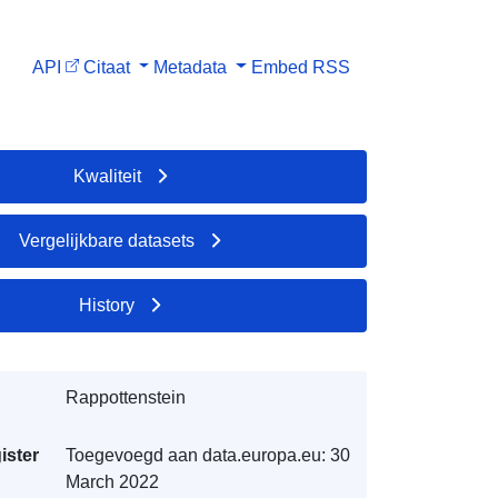
API
Citaat
Metadata
Embed
RSS
Kwaliteit
Vergelijkbare datasets
History
Rappottenstein
ister
Toegevoegd aan data.europa.eu:
30
March 2022