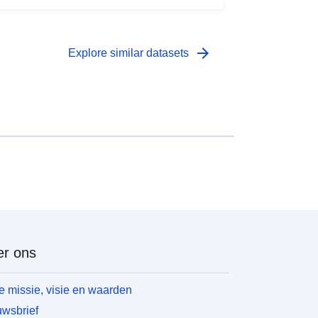
arrow_forward
Explore similar datasets
r ons
 missie, visie en waarden
wsbrief