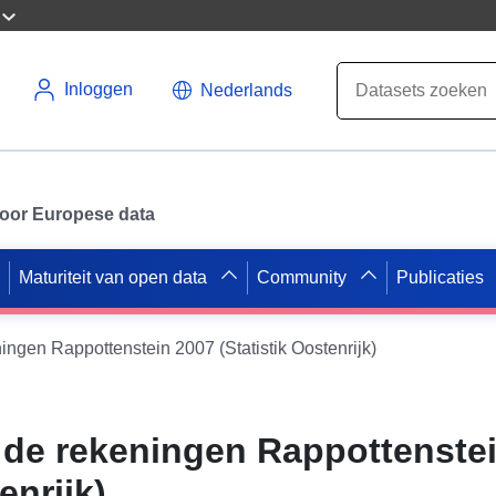
Inloggen
Nederlands
 voor Europese data
Maturiteit van open data
Community
Publicaties
ningen Rappottenstein 2007 (Statistik Oostenrijk)
n de rekeningen Rappottenste
enrijk)