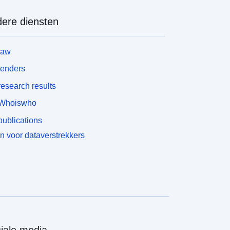
ere diensten
law
tenders
esearch results
Whoiswho
ublications
n voor dataverstrekkers
iale media