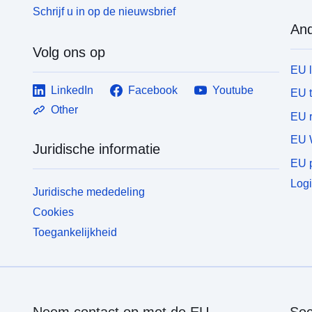
Schrijf u in op de nieuwsbrief
And
Volg ons op
EU 
LinkedIn
Facebook
Youtube
EU 
Other
EU r
EU 
Juridische informatie
EU p
Logi
Juridische mededeling
Cookies
Toegankelijkheid
Neem contact op met de EU
Soc