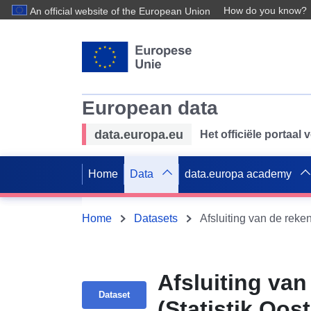
How do you know?
An official website of the European Union
European data
data.europa.eu
Het officiële portaal
Home
Data
data.europa academy
Home
Datasets
Afsluiting van de reke
Afsluiting va
Dataset
(Statistik Oost