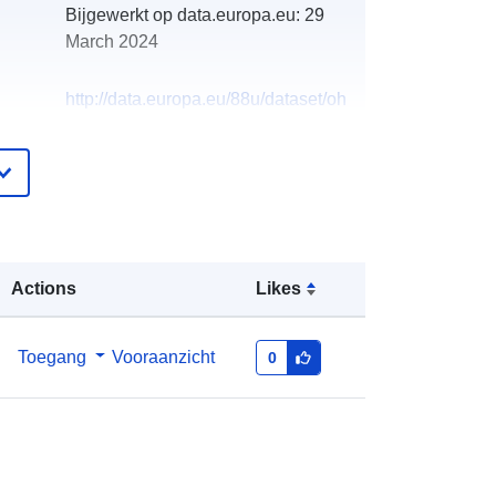
Bijgewerkt op data.europa.eu:
29
March 2024
http://data.europa.eu/88u/dataset/oh
_rechnungsabschluss-
rappottenstein-2007
Actions
Likes
Toegang
Vooraanzicht
0