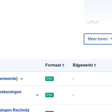
uriRef:
Meer tonen
Formaat
Bijgewerkt
gemeente)
-
CSV
 rekeningen
-
CSV
ningen Rechnitz