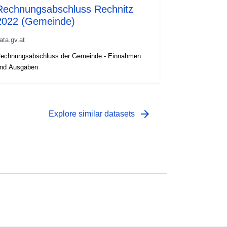
Rechnungsabschluss Rechnitz
2022 (Gemeinde)
ata.gv.at
echnungsabschluss der Gemeinde - Einnahmen
nd Ausgaben
arrow_forward
Explore similar datasets