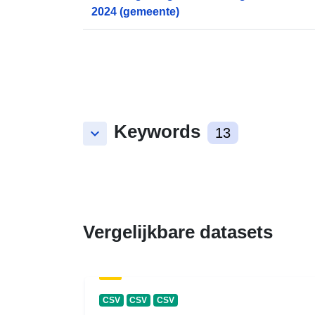
2024 (gemeente)
Keywords
keyboard_arrow_down
13
Vergelijkbare datasets
CSV
CSV
CSV