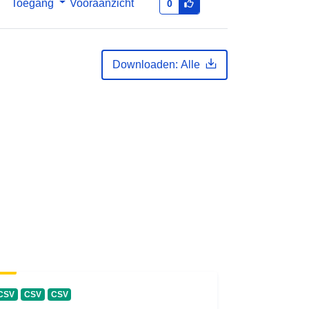
Toegang
Vooraanzicht
0
Downloaden: Alle
CSV
CSV
CSV