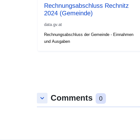
Rechnungsabschluss Rechnitz
2024 (Gemeinde)
data.gv.at
Rechnungsabschluss der Gemeinde - Einnahmen
und Ausgaben
Comments
keyboard_arrow_down
0