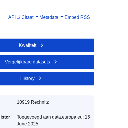
API
Citaat
Metadata
Embed
RSS
Kwaliteit
Vergelijkbare datasets
History
10919 Rechnitz
ister
Toegevoegd aan data.europa.eu:
16
June 2025