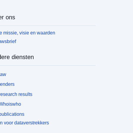
r ons
 missie, visie en waarden
wsbrief
ere diensten
law
tenders
esearch results
Whoiswho
ublications
n voor dataverstrekkers