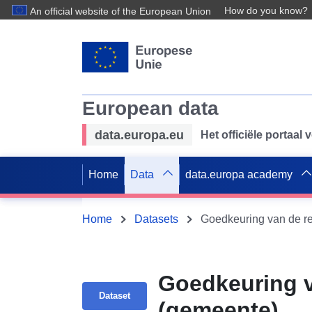
How do you know?
An official website of the European Union
European data
data.europa.eu
Het officiële portaal
Home
Data
data.europa academy
Home
Datasets
Goedkeuring van de r
Goedkeuring v
Dataset
(gemeente)