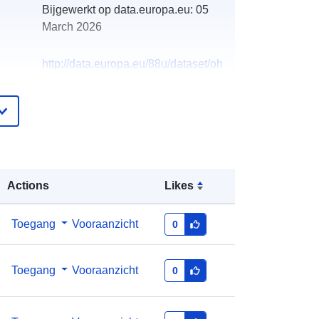
Bijgewerkt op data.europa.eu:
05
March 2026
http://data.europa.eu/88u/dataset/oh
_rechnungsabschluss-rechnitz-
2024-gemeinde
Actions
Likes
Toegang
Vooraanzicht
0
Toegang
Vooraanzicht
0