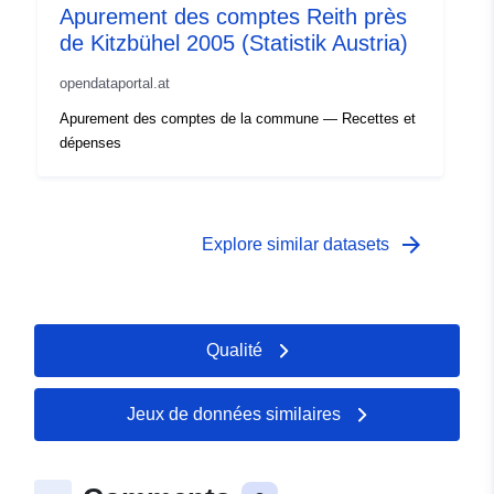
Apurement des comptes Reith près
de Kitzbühel 2005 (Statistik Austria)
opendataportal.at
Apurement des comptes de la commune — Recettes et
dépenses
arrow_forward
Explore similar datasets
Qualité
Jeux de données similaires