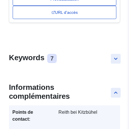
URL d'accès
Keywords
7
keyboard_arrow_down
Informations
keyboard_arrow_up
complémentaires
Points de
Reith bei Kitzbühel
contact: