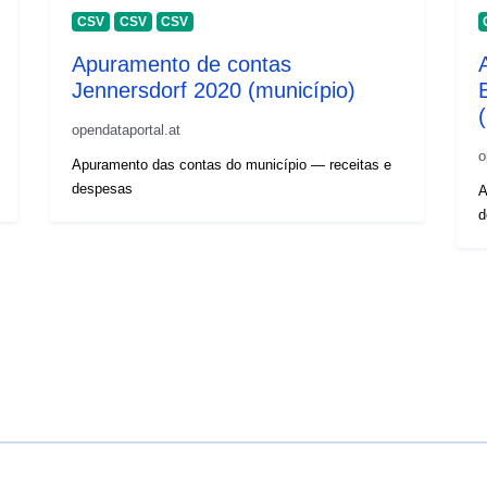
CSV
CSV
CSV
Apuramento de contas
Jennersdorf 2020 (município)
opendataportal.at
o
Apuramento das contas do município — receitas e
despesas
A
d