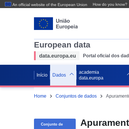
How do you know?
An official website of the European Union
European data
data.europa.eu
Portal oficial dos d
academia
Início
Dados
data.europa
Home
Conjuntos de dados
Apuramento
Apuramento
Conjunto de