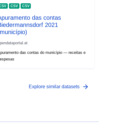
CSV
CSV
CSV
Apuramento das contas
Biedermannsdorf 2021
(município)
pendataportal.at
puramento das contas do município — receitas e
espesas
arrow_forward
Explore similar datasets