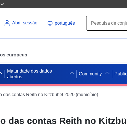
Abrir sessão
português
ados europeus
Maturidade dos dados
Community
Publi
abertos
 das contas Reith no Kitzbühel 2020 (município)
 das contas Reith no Kitzbü