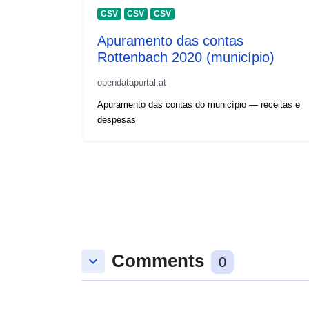
CSV
CSV
CSV
Apuramento das contas
Rottenbach 2020 (município)
opendataportal.at
Apuramento das contas do município — receitas e
despesas
Comments
keyboard_arrow_down
0