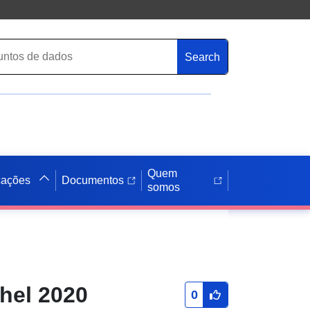
Search
Quem
cações
Documentos
somos
hel 2020
0