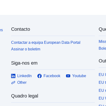
Contacto
Qu
es
Miss
Contactar a equipa European Data Portal
Bole
Assinar o boletim
Out
Siga-nos em
EU 
LinkedIn
Facebook
Youtube
EU 
Other
EU r
Quadro legal
EU 