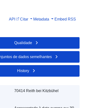
API
Citar
Metadata
Embed
RSS
Qualidade
njuntos de dados semelhantes
History
70414 Reith bei Kitzbühel