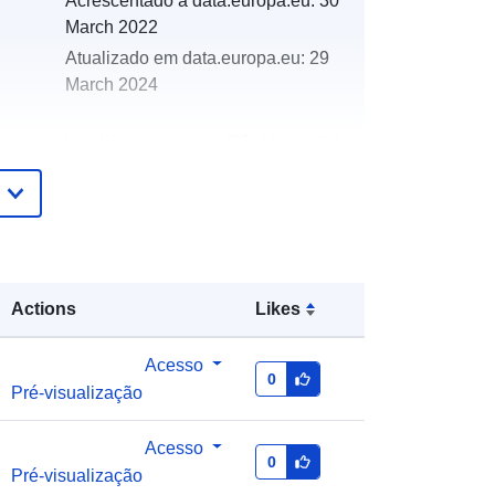
Acrescentado à data.europa.eu:
30
March 2022
Atualizado em data.europa.eu:
29
March 2024
http://data.europa.eu/88u/dataset/oh
_rechnungsabschluss-reith-bei-
kitzbuhel-2020-gemeinde
Actions
Likes
Acesso
0
Pré-visualização
Acesso
0
Pré-visualização