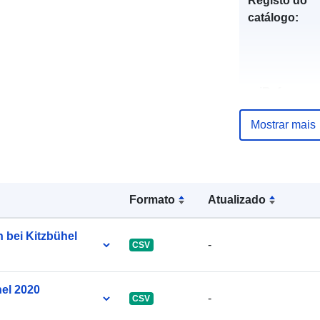
Registo do
catálogo:
uriRef:
Mostrar mais
Formato
Atualizado
 bei Kitzbühel
-
CSV
hel 2020
-
CSV