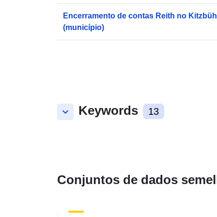
Encerramento de contas Reith no Kitzbüh
(município)
Keywords
keyboard_arrow_down
13
Conjuntos de dados semel