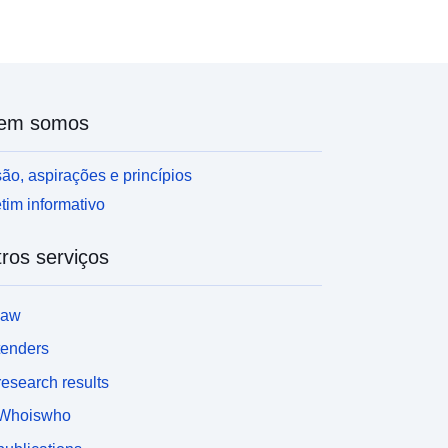
em somos
ão, aspirações e princípios
tim informativo
ros serviços
law
tenders
esearch results
Whoiswho