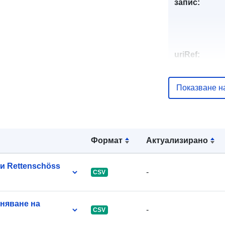
запис:
uriRef:
Показване н
Формат
Актуализирано
и Rettenschöss
-
CSV
вняване на
-
CSV