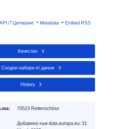
API
Цитиране
Metadata
Embed
RSS
Качество
Сходни набори от данни
History
ъзка:
70523 Rettenschöss
Добавено към data.europa.eu:
31