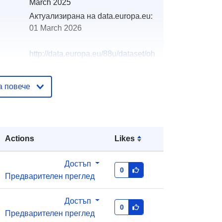
March 2025
Актуализирана на data.europa.eu:
01 March 2026
http://data.europa.eu/88u/dataset/oh
_rechnungsabschluss-rettenschoss-
2024-gemeinde
а повече
Actions
Likes
Достъп
0
Предварителен преглед
Достъп
0
Предварителен преглед