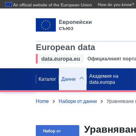
How do you know?
An official website of the European Union
European data
data.europa.eu
Официалният порта
Академия на
Каталог
Данни
data.europa
Home
Набори от данни
Уравняване н
Уравняван
Набор от