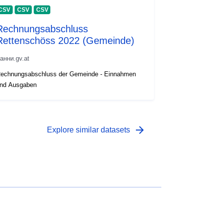
CSV
CSV
CSV
Rechnungsabschluss
Rettenschöss 2022 (Gemeinde)
анни.gv.at
echnungsabschluss der Gemeinde - Einnahmen
nd Ausgaben
arrow_forward
Explore similar datasets