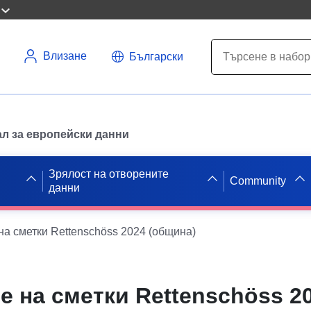
Влизане
Български
л за европейски данни
Зрялост на отворените
Community
данни
а сметки Rettenschöss 2024 (община)
е на сметки Rettenschöss 2