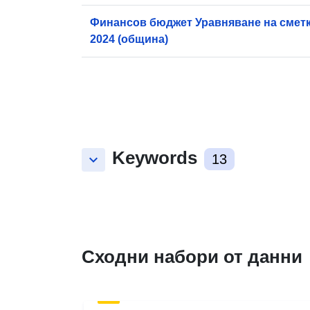
Финансов бюджет Уравняване на сметк
2024 (община)
Keywords
keyboard_arrow_down
13
Сходни набори от данни