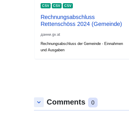
CSV
CSV
CSV
Rechnungsabschluss
Rettenschöss 2024 (Gemeinde)
данни.gv.at
Rechnungsabschluss der Gemeinde - Einnahmen
und Ausgaben
Comments
keyboard_arrow_down
0