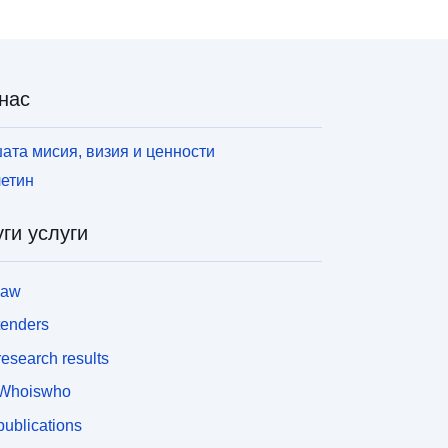
нас
ата мисия, визия и ценности
етин
ги услуги
law
tenders
esearch results
Whoiswho
ublications