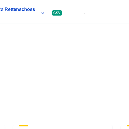
и Rettenschöss
-
CSV