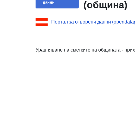
(община)
данни
Портал за отворени данни (opendatapo
Уравняване на сметките на общината - прих