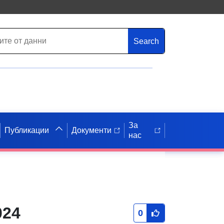
Search
За
Публикации
Документи
нас
024
0