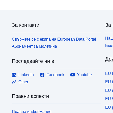
За контакти
За 
Наш
Свържете се с екипа на European Data Portal
Бюл
Абонамент за бюлетина
Дру
Последвайте ни в
EU 
LinkedIn
Facebook
Youtube
EU 
Other
EU r
Правни аспекти
EU 
EU p
Правна информация