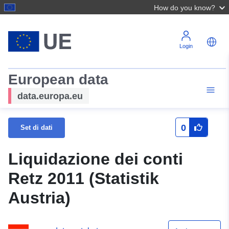
How do you know?
Login
European data
data.europa.eu
0
Set di dati
Liquidazione dei conti
Retz 2011 (Statistik
Austria)