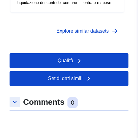
Liquidazione dei conti del comune — entrate e spese
arrow_forward
Explore similar datasets
Qualità
Set di dati simili
Comments
keyboard_arrow_down
0