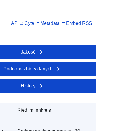
API
Cyte
Metadata
Embed
RSS
Jakość
Podobne zbiory danych
History
Ried im Innkreis