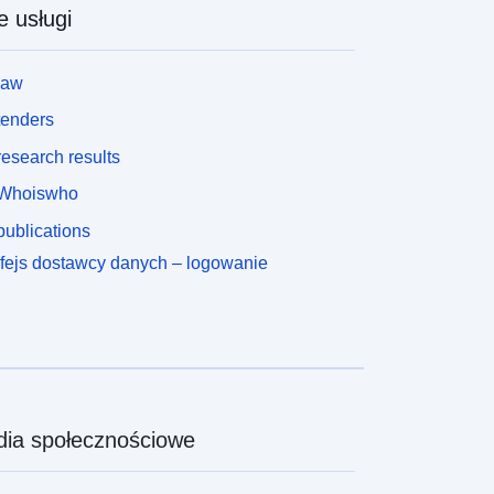
e usługi
law
tenders
esearch results
Whoiswho
ublications
rfejs dostawcy danych – logowanie
ia społecznościowe