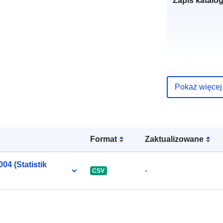
Zapis katalo
uriRef:
Pokaż więcej
Format
Zaktualizowane
04 (Statistik
-
CSV