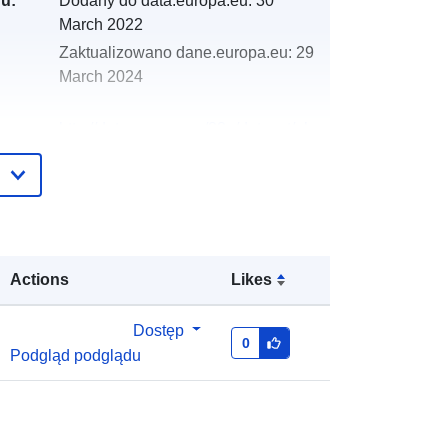
gu:
Dodany do data.europa.eu:
30
March 2022
Zaktualizowano dane.europa.eu:
29
March 2024
http://data.europa.eu/88u/dataset/oh
_rechnungsabschluss-ried-im-
innkreis-2004
Actions
Likes
Dostęp
0
Podgląd podglądu