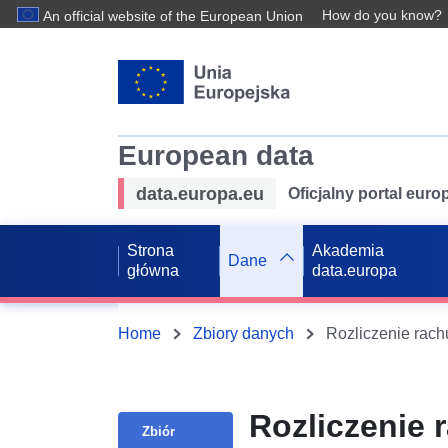
How do you know?
An official website of the European Union
European data
data.europa.eu
Oficjalny portal eur
Strona
Akademia
Dane
główna
data.europa
Home
Zbiory danych
Rozliczenie rachu
Rozliczenie 
Zbiór