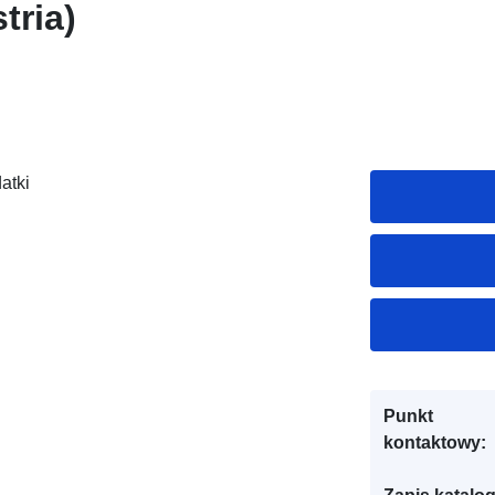
tria)
atki
Punkt
kontaktowy: