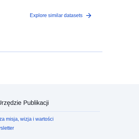
arrow_forward
Explore similar datasets
rzędzie Publikacji
a misja, wizja i wartości
letter