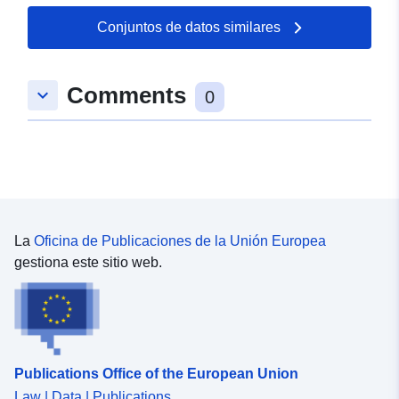
Conjuntos de datos similares
Comments
keyboard_arrow_down
0
La
Oficina de Publicaciones de la Unión Europea
gestiona este sitio web.
Publications Office of the European Union
Law | Data | Publications