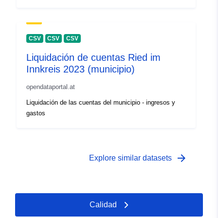
CSV
CSV
CSV
Liquidación de cuentas Ried im
Innkreis 2023 (municipio)
opendataportal.at
Liquidación de las cuentas del municipio - ingresos y
gastos
arrow_forward
Explore similar datasets
Calidad