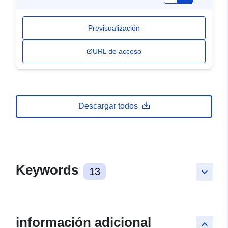
Previsualización
URL de acceso
Descargar todos
Keywords
13
keyboard_arrow_down
información adicional
keyboard_arrow_up