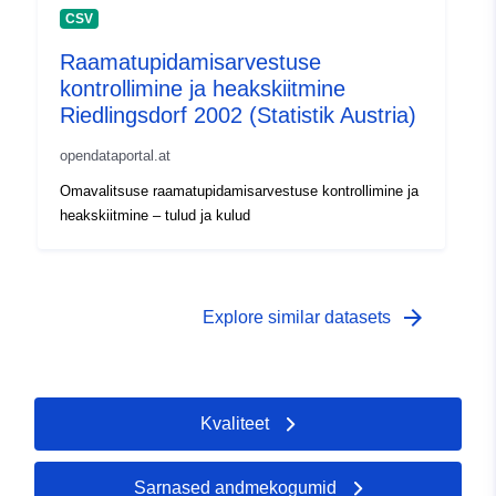
CSV
Raamatupidamisarvestuse
kontrollimine ja heakskiitmine
Riedlingsdorf 2002 (Statistik Austria)
opendataportal.at
Omavalitsuse raamatupidamisarvestuse kontrollimine ja
heakskiitmine – tulud ja kulud
arrow_forward
Explore similar datasets
Kvaliteet
Sarnased andmekogumid