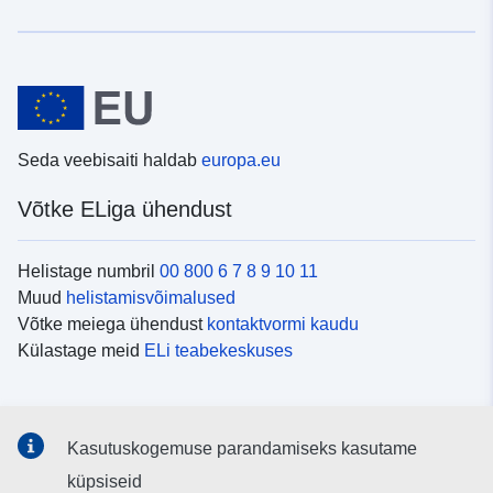
Seda veebisaiti haldab
europa.eu
Võtke ELiga ühendust
Helistage numbril
00 800 6 7 8 9 10 11
Muud
helistamisvõimalused
Võtke meiega ühendust
kontaktvormi kaudu
Külastage meid
ELi teabekeskuses
Sotsiaalmeedia
Kasutuskogemuse parandamiseks kasutame
Otsige ELi teavet
sotsiaalmeediakanalitest
küpsiseid