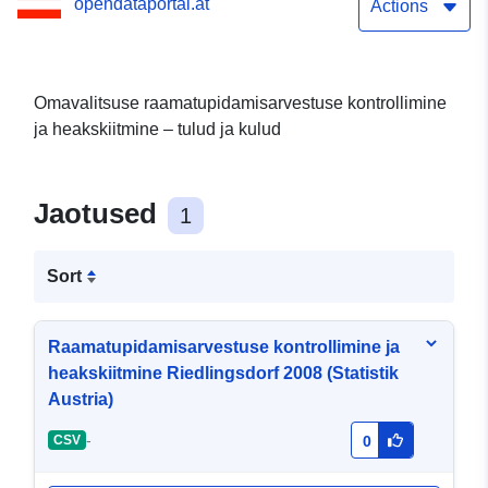
opendataportal.at
(Statistik Austria)
Actions
Omavalitsuse raamatupidamisarvestuse kontrollimine
ja heakskiitmine – tulud ja kulud
Jaotused
1
Sort
Raamatupidamisarvestuse kontrollimine ja
heakskiitmine Riedlingsdorf 2008 (Statistik
Austria)
-
CSV
0