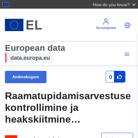
How do you know?
Sisselogimine
European data
data.europa.eu
0
Andmekogum
Raamatupidamisarvestuse
kontrollimine ja
heakskiitmine
Riedlingsdorf 2008