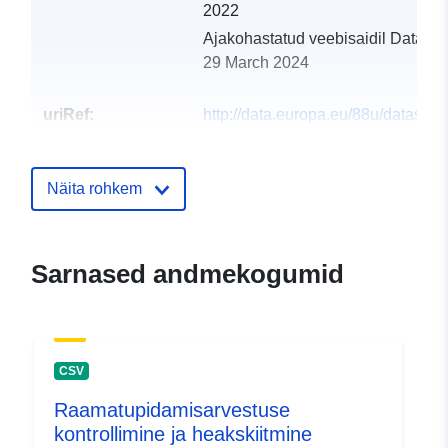
2022
Ajakohastatud veebisaidil Data.eu
29 March 2024
uriRef:
http://data.europa.eu/88u/dataset
riedlingsdorf-2008-statistik-austria
Näita rohkem
Sarnased andmekogumid
CSV
Raamatupidamisarvestuse
kontrollimine ja heakskiitmine