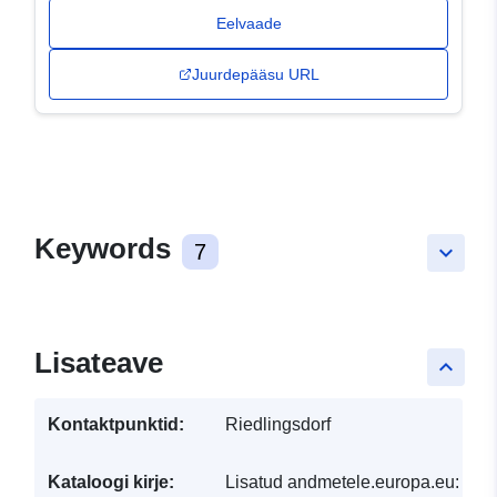
Eelvaade
Juurdepääsu URL
Keywords
7
keyboard_arrow_down
Lisateave
keyboard_arrow_up
Kontaktpunktid:
Riedlingsdorf
Kataloogi kirje:
Lisatud andmetele.europa.eu:
30 