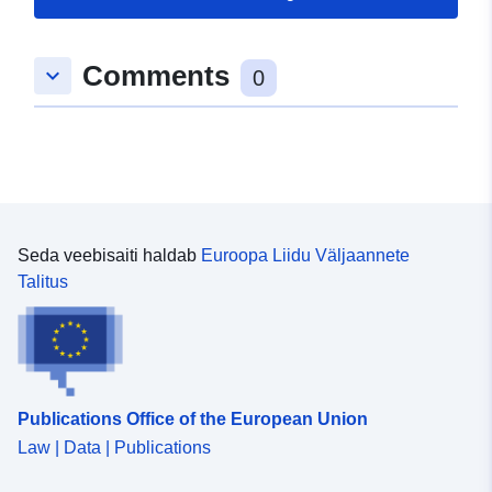
Comments
keyboard_arrow_down
0
Seda veebisaiti haldab
Euroopa Liidu Väljaannete
Talitus
Publications Office of the European Union
Law | Data | Publications