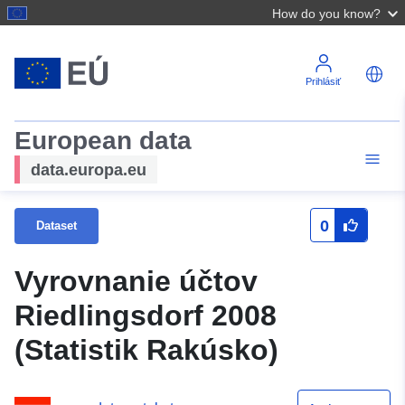
How do you know?
Prihlásiť
European data
data.europa.eu
0
Dataset
Vyrovnanie účtov
Riedlingsdorf 2008
(Statistik Rakúsko)