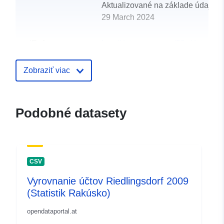
Aktualizované na základe údajov.
29 March 2024
uriRef:
http://data.europa.eu/88u/dataset
riedlingsdorf-2008-statistik-austria
Zobraziť viac
Podobné datasety
CSV
Vyrovnanie účtov Riedlingsdorf 2009
(Statistik Rakúsko)
opendataportal.at