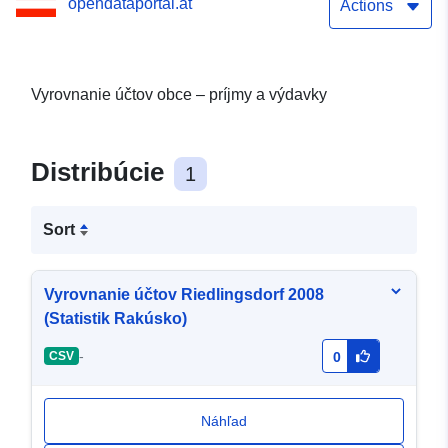
opendataportal.at
Actions
Vyrovnanie účtov obce – príjmy a výdavky
Distribúcie
1
Sort
Vyrovnanie účtov Riedlingsdorf 2008
(Statistik Rakúsko)
-
CSV
0
Náhľad