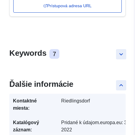
Prístupová adresa URL
Keywords
7
keyboard_arrow_down
Ďalšie informácie
keyboard_arrow_up
Kontaktné
Riedlingsdorf
miesta:
Katalógový
Pridané k údajom.europa.eu:
30 M
záznam:
2022