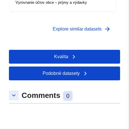
Vyrovnanie účtov obce – príjmy a výdavky
arrow_forward
Explore similar datasets
Kvalita
Podobné datasety
Comments
keyboard_arrow_down
0