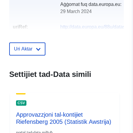
Aġġornat fuq data.europa.eu:
29 March 2024
uriRef:
http://data.europa.eu/88u/dataset
riefensberg-2012-statistik-austria
Uri Aktar
Settijiet tad-Data simili
CSV
Approvazzjoni tal-kontijiet
Riefensberg 2005 (Statistik Awstrija)
portal tad-data miftuħ.