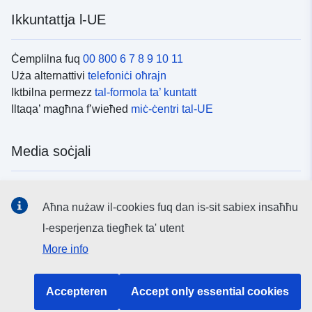
Ikkuntattja l-UE
Ċemplilna fuq
00 800 6 7 8 9 10 11
Uża alternattivi
telefoniċi oħrajn
Iktbilna permezz
tal-formola ta’ kuntatt
Iltaqa’ magħna f’wieħed
miċ-ċentri tal-UE
Media soċjali
Fittex mezzi
tal-media soċjali tal-UE
Aħna nużaw il-cookies fuq dan is-sit sabiex insaħħu
l-esperjenza tiegħek ta' utent
L-istituzzjonijiet u l-korpi tal-UE
More info
Fittex l-istituzzjonijiet u l-korpi kollha tal-UE.
Accepteren
Accept only essential cookies