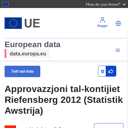
How do you know?
Illoggjar
European data
data.europa.eu
0
Sett tad-data
Approvazzjoni tal-kontijiet
Riefensberg 2012 (Statistik
Awstrija)