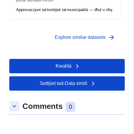
portal tad-data miftuħ.
Approvazzjoni tal-kontijiet tal-muniċipalità — dħul u nfiq
arrow_forward
Explore similar datasets
Kwalità
Settijiet tad-Data simili
Comments
keyboard_arrow_down
0