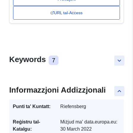
URL tal-Aċċess
Keywords
7
keyboard_arrow_down
Informazzjoni Addizzjonali
keyboard_arrow_up
Punti ta' Kuntatt:
Riefensberg
Reġistru tal-
Miżjud ma’ data.europa.eu:
Katalgu:
30 March 2022