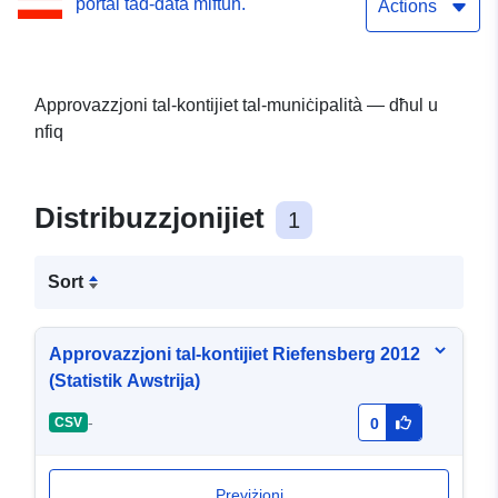
portal tad-data miftuħ.
Actions
Approvazzjoni tal-kontijiet tal-muniċipalità — dħul u
nfiq
Distribuzzjonijiet
1
Sort
Approvazzjoni tal-kontijiet Riefensberg 2012
(Statistik Awstrija)
-
CSV
0
Previżjoni