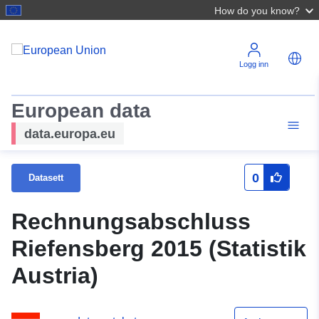
How do you know?
Logg inn
European data
data.europa.eu
0
Datasett
Rechnungsabschluss
Riefensberg 2015 (Statistik
Austria)