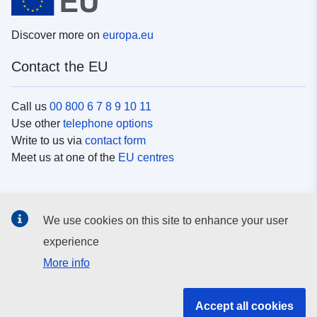
Discover more on
europa.eu
Contact the EU
Call us
00 800 6 7 8 9 10 11
Use other
telephone options
Write to us via
contact form
Meet us at one of the
EU centres
Social media
We use cookies on this site to enhance your user
Search for EU
social media channels
experience
More info
EU institutions and bodies
Accept all cookies