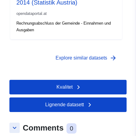
2014 (Statistik Austria)
opendataportal.at
Rechnungsabschluss der Gemeinde - Einnahmen und
Ausgaben
arrow_forward
Explore similar datasets
Kvalitet
Lignende datasett
Comments
keyboard_arrow_down
0