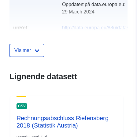
Oppdatert på data.europa.eu:
29 March 2024
uriRef:
http://data.europa.eu/88u/dataset
riefensberg-2015-statistik-austria
Vis mer
Lignende datasett
CSV
Rechnungsabschluss Riefensberg
2018 (Statistik Austria)
opendataportal.at