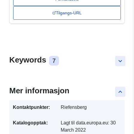
Tilgangs-URL
Keywords
7
keyboard_arrow_down
Mer informasjon
keyboard_arrow_up
Kontaktpunkter:
Riefensberg
Katalogopptak:
Lagt til data.europa.eu:
30
March 2022