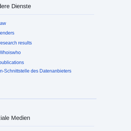
ere Dienste
law
tenders
esearch results
Whoiswho
ublications
n-Schnittstelle des Datenanbieters
iale Medien