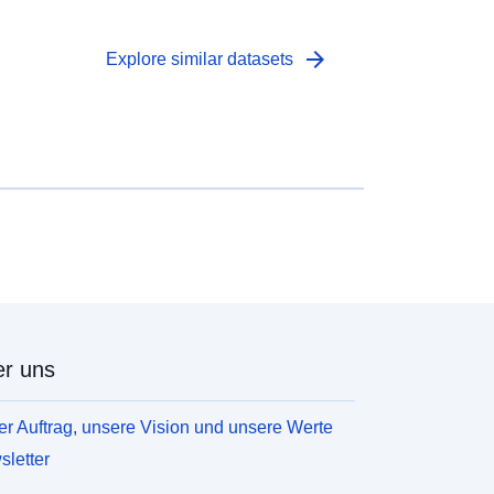
arrow_forward
Explore similar datasets
r uns
r Auftrag, unsere Vision und unsere Werte
letter