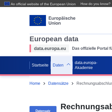
How do you know?
An official website of the European Union
European data
data.europa.eu
Das offizielle Portal
data.europa-
Startseite
Daten
Akademie
Home
Datensätze
Rechnungsabschluss 
Rechnungsabs
Datensatz