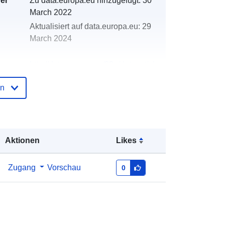
der
Zu data.europa.eu hinzugefügt:
30
March 2022
Aktualisiert auf data.europa.eu:
29
March 2024
http://data.europa.eu/88u/dataset/oh
_rechnungsabschluss-riegersburg-
en
2004-statistik-austria
Aktionen
Likes
Zugang
Vorschau
0