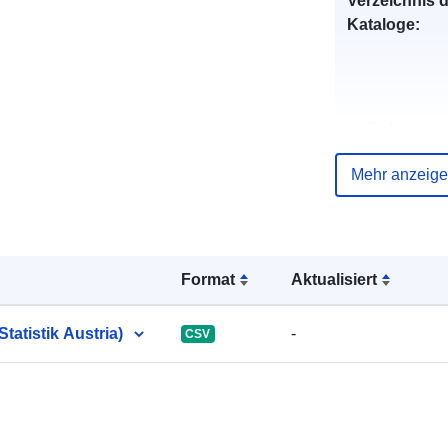
Verzeichnis 
Kataloge:
uriRef:
Mehr anzeig
Format
Aktualisiert
atistik Austria)
-
CSV