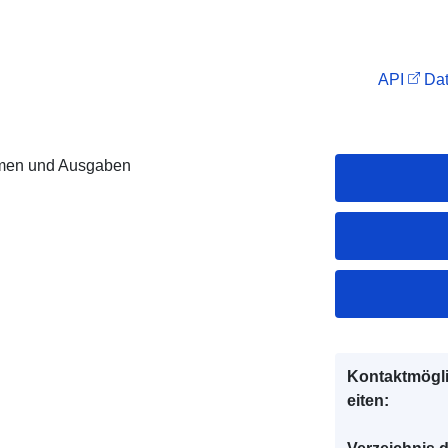
API
Dat
men und Ausgaben
Kontaktmögl
eiten: