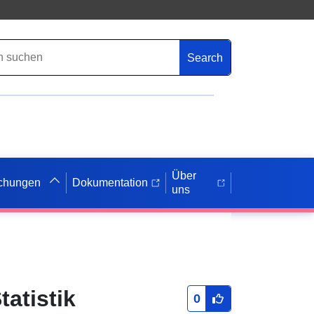
Search
Über
ichungen
Dokumentation
uns
atistik
0