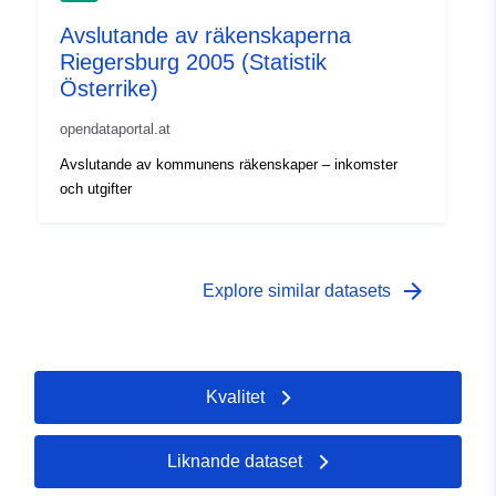
Avslutande av räkenskaperna
Riegersburg 2005 (Statistik
Österrike)
opendataportal.at
Avslutande av kommunens räkenskaper – inkomster
och utgifter
arrow_forward
Explore similar datasets
Kvalitet
Liknande dataset