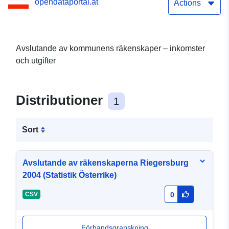
opendataportal.at
Actions
Avslutande av kommunens räkenskaper – inkomster
och utgifter
Distributioner
1
Sort
Avslutande av räkenskaperna Riegersburg
2004 (Statistik Österrike)
-
CSV
0
Förhandsgranskning