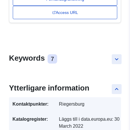
Access URL
Keywords
7
keyboard_arrow_down
Ytterligare information
keyboard_arrow_up
Kontaktpunkter:
Riegersburg
Katalogregister:
Läggs till i data.europa.eu:
30
March 2022