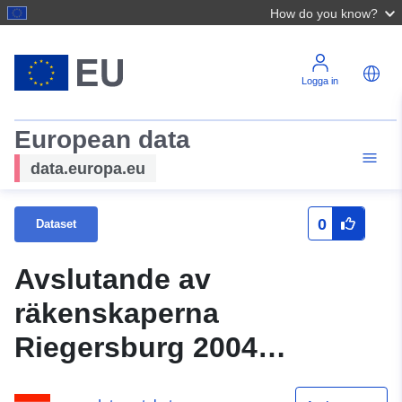
How do you know?
Logga in
European data
data.europa.eu
0
Dataset
Avslutande av
räkenskaperna
Riegersburg 2004
(Statistik Österrike)