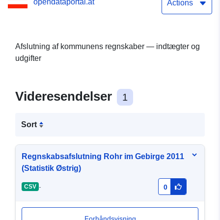
opendataportal.at
Actions
Afslutning af kommunens regnskaber — indtægter og
udgifter
Videresendelser
1
Sort
Regnskabsafslutning Rohr im Gebirge 2011
(Statistik Østrig)
-
CSV
0
Forhåndsvisning