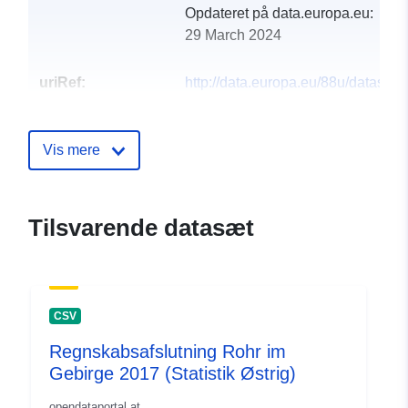
Opdateret på data.europa.eu:
29 March 2024
uriRef:
http://data.europa.eu/88u/dataset
rohr-im-gebirge-2011-statistik-aust
Vis mere
Tilsvarende datasæt
CSV
Regnskabsafslutning Rohr im
Gebirge 2017 (Statistik Østrig)
opendataportal.at