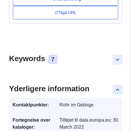
Tilgå URL
Keywords
7
keyboard_arrow_down
Yderligere information
keyboard_arrow_up
Kontaktpunkter:
Rohr im Gebirge
Fortegnelse over
Tilføjet til data.europa.eu:
30
kataloger:
March 2022