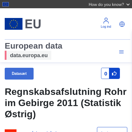
How do you know?
Log ind
European data
data.europa.eu
0
Datasæt
Regnskabsafslutning Rohr
im Gebirge 2011 (Statistik
Østrig)