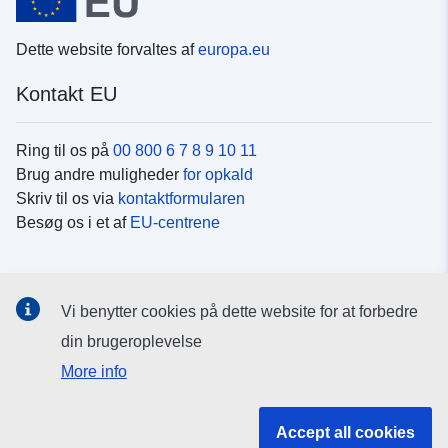
Dette website forvaltes af
europa.eu
Kontakt EU
Ring til os på
00 800 6 7 8 9 10 11
Brug andre muligheder
for opkald
Skriv til os via
kontaktformularen
Besøg os i et af
EU-centrene
Sociale medier
Vi benytter cookies på dette website for at forbedre
Søg efter EU's sider på
sociale medier
din brugeroplevelse
More info
EU-institutioner og -organer
Accept all cookies