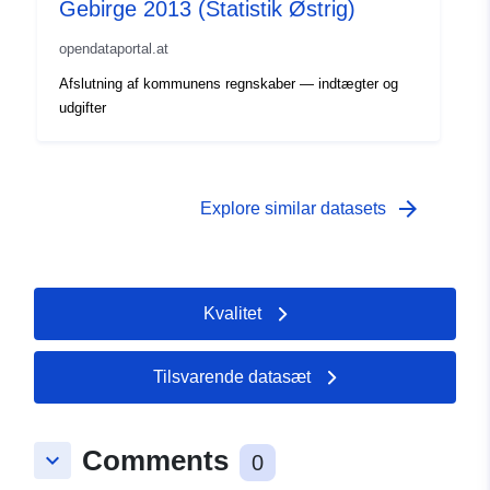
Gebirge 2013 (Statistik Østrig)
opendataportal.at
Afslutning af kommunens regnskaber — indtægter og
udgifter
arrow_forward
Explore similar datasets
Kvalitet
Tilsvarende datasæt
Comments
keyboard_arrow_down
0