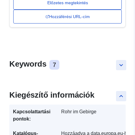
Előzetes megtekintés
Hozzáférési URL-cím
Keywords
7
keyboard_arrow_down
Kiegészítő információk
keyboard_arrow_up
Kapcsolattartási
Rohr im Gebirge
pontok:
Katalógus-
Hozzáadva a data.europa.eu-hoz: