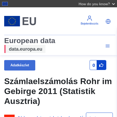
How do you know?
Bejelentkezés
European data
data.europa.eu
0
Adatkészlet
Számlaelszámolás Rohr im
Gebirge 2011 (Statistik
Ausztria)