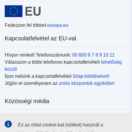
Fedezzen fel többet
europa.eu
Kapcsolatfelvétel az EU-val
Hívjon minket! Telefonszámunk:
00 800 6 7 8 9 10 11
Válasszon a többi telefonos kapcsolatfelvételi
lehetőség
közül!
Írjon nekünk a kapcsolatfelvételi
űrlap kitöltésével!
Jöjjön el személyesen az
uniós központok egyikébe!
Közösségi média
Kövesse az EU
közösségi oldalait!
Ez az oldal cookie-kat (sütiket) használ a