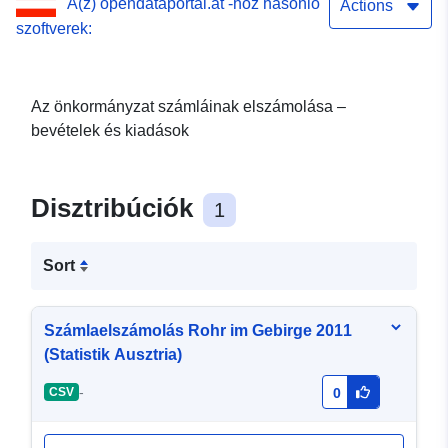
A(z) opendataportal.at -hoz hasonló
Actions
szoftverek:
Az önkormányzat számláinak elszámolása –
bevételek és kiadások
Disztribúciók
1
Sort
Számlaelszámolás Rohr im Gebirge 2011
(Statistik Ausztria)
-
CSV
0