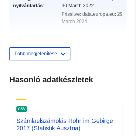
nyilvántartás:
30 March 2022
Frissítve: data.europa.eu:
29
March 2024
uriRef:
http://data.europa.eu/88u/dataset
rohr-im-gebirge-2011-statistik-aust
Több megjelenítése
Hasonló adatkészletek
CSV
Számlaelszámolás Rohr im Gebirge
2017 (Statistik Ausztria)