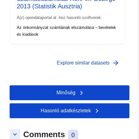
2013 (Statistik Ausztria)
A(z) opendataportal.at -hoz hasonló szoftverek:
Az önkormányzat számláinak elszámolása – bevételek
és kiadások
arrow_forward
Explore similar datasets
Minőség
Hasonló adatkészletek
Comments
keyboard_arrow_down
0