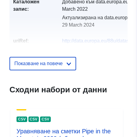
Каталожен
Добавено към data.europa.eu:
30
запис:
March 2022
Актуализирана на data.europa.eu
29 March 2024
uriRef:
http://data.europa.eu/88u/dataset
rohr-im-gebirge-2019-gemeinde
Показване на повече
Сходни набори от данни
CSV
CSV
CSV
Уравняване на сметки Pipe in the