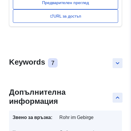
Предварителен преглед
URL за достъп
Keywords
7
keyboard_arrow_down
Допълнителна
keyboard_arrow_up
информация
Звено за връзка:
Rohr im Gebirge