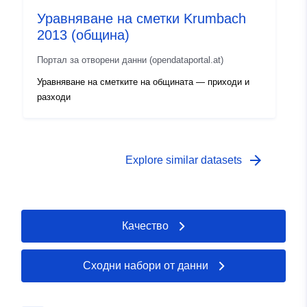
Уравняване на сметки Krumbach
2013 (община)
Портал за отворени данни (opendataportal.at)
Уравняване на сметките на общината — приходи и
разходи
arrow_forward
Explore similar datasets
Качество
Сходни набори от данни