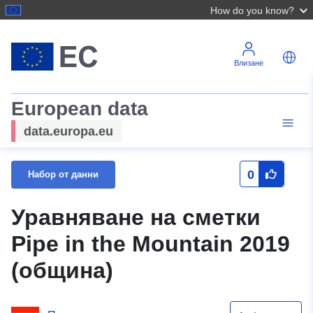
How do you know?
Влизане
European data
data.europa.eu
0
Набор от данни
Уравняване на сметки
Pipe in the Mountain 2019
(община)