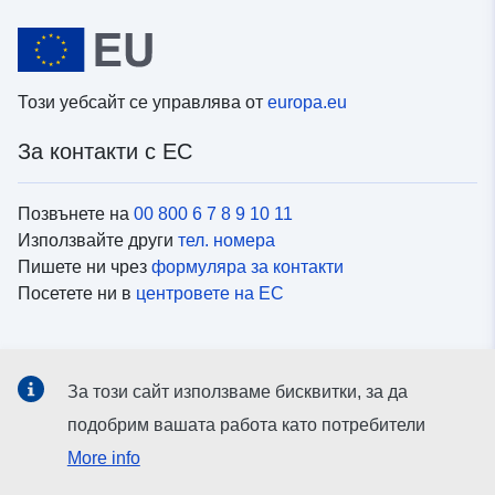
Този уебсайт се управлява от
europa.eu
За контакти с ЕС
Позвънете на
00 800 6 7 8 9 10 11
Използвайте други
тел. номера
Пишете ни чрез
формуляра за контакти
Посетете ни в
центровете на ЕС
Социални медии
За този сайт използваме бисквитки, за да
Вижте профили на ЕС в
социалните медии
подобрим вашата работа като потребители
More info