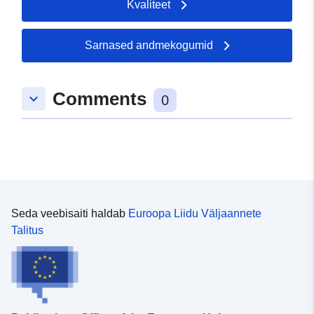
Kvaliteet
Sarnased andmekogumid
Comments
keyboard_arrow_down
0
Seda veebisaiti haldab
Euroopa Liidu Väljaannete
Talitus