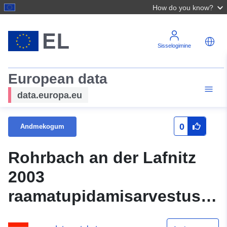
How do you know?
Sisselogimine
European data
data.europa.eu
0
Andmekogum
Rohrbach an der Lafnitz
2003
raamatupidamisarvestuse
kontrollimine ja