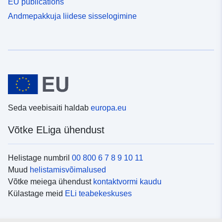
EU publications
Andmepakkuja liidese sisselogimine
Seda veebisaiti haldab
europa.eu
Võtke ELiga ühendust
Helistage numbril
00 800 6 7 8 9 10 11
Muud
helistamisvõimalused
Võtke meiega ühendust
kontaktvormi kaudu
Külastage meid
ELi teabekeskuses