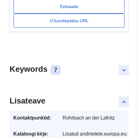
Eelvaade
Juurdepääsu URL
Keywords
7
keyboard_arrow_down
Lisateave
keyboard_arrow_up
Kontaktpunktid:
Rohrbach an der Lafnitz
Kataloogi kirje:
Lisatud andmetele.europa.eu:
30 