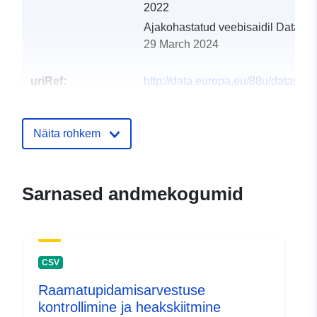
2022
Ajakohastatud veebisaidil Data.eu
29 March 2024
uriRef:
http://data.europa.eu/88u/dataset
rohrbach-an-der-lafnitz-2003-statist
Näita rohkem
Sarnased andmekogumid
CSV
Raamatupidamisarvestuse
kontrollimine ja heakskiitmine