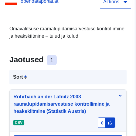
opendataportal.at
heakskiitmine (Statistik
Actions
Austria)
Omavalitsuse raamatupidamisarvestuse kontrollimine
ja heakskiitmine – tulud ja kulud
Jaotused
1
Sort
Rohrbach an der Lafnitz 2003
raamatupidamisarvestuse kontrollimine ja
heakskiitmine (Statistik Austria)
-
CSV
0