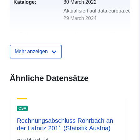
Kataloge:
30 March 2022
Aktualisiert auf data.europa.eu:
29 March 2024
uriRef:
http://data.europa.eu/88u/dataset
rohrbach-an-der-lafnitz-2013-statist
Mehr anzeigen
Ähnliche Datensätze
CSV
Rechnungsabschluss Rohrbach an
der Lafnitz 2011 (Statistik Austria)
opendataportal.at