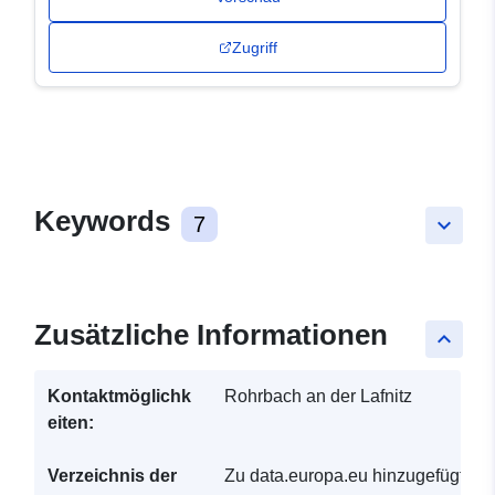
Zugriff
Keywords
7
keyboard_arrow_down
Zusätzliche Informationen
keyboard_arrow_up
Kontaktmöglichk
Rohrbach an der Lafnitz
eiten:
Verzeichnis der
Zu data.europa.eu hinzugefügt: