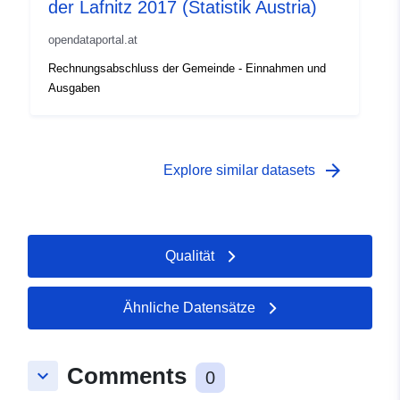
der Lafnitz 2017 (Statistik Austria)
opendataportal.at
Rechnungsabschluss der Gemeinde - Einnahmen und
Ausgaben
arrow_forward
Explore similar datasets
Qualität
Ähnliche Datensätze
Comments
keyboard_arrow_down
0