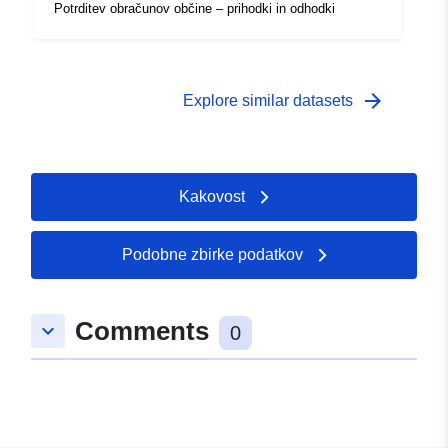
Potrditev obračunov občine – prihodki in odhodki
arrow_forward
Explore similar datasets
Kakovost
Podobne zbirke podatkov
Comments
keyboard_arrow_down
0