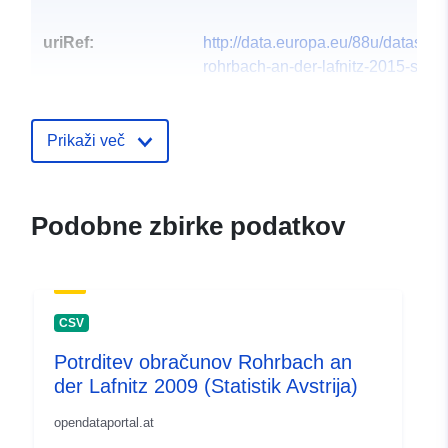
uriRef:
http://data.europa.eu/88u/dataset
rohrbach-an-der-lafnitz-2015-statist
Prikaži več
Podobne zbirke podatkov
CSV
Potrditev obračunov Rohrbach an
der Lafnitz 2009 (Statistik Avstrija)
opendataportal.at