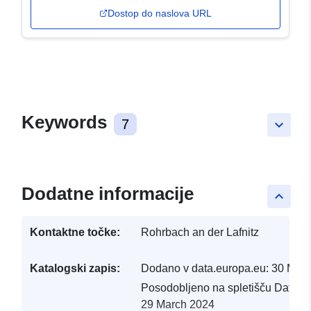
Dostop do naslova URL
Keywords
7
keyboard_arrow_down
Dodatne informacije
keyboard_arrow_up
Kontaktne točke:
Rohrbach an der Lafnitz
Katalogski zapis:
Dodano v data.europa.eu:
30 Mar
Posodobljeno na spletišču Data.e
29 March 2024