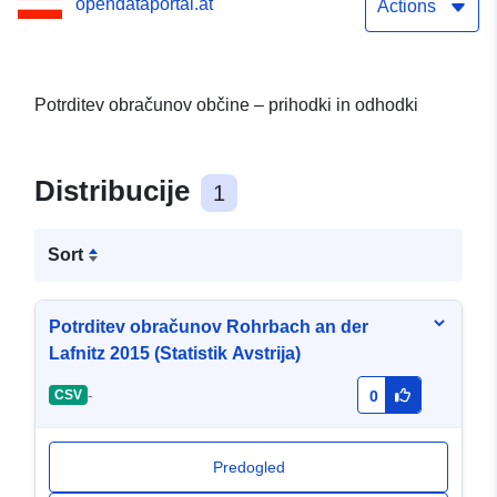
opendataportal.at
Actions
Potrditev obračunov občine – prihodki in odhodki
Distribucije
1
Sort
Potrditev obračunov Rohrbach an der
Lafnitz 2015 (Statistik Avstrija)
-
CSV
0
Predogled