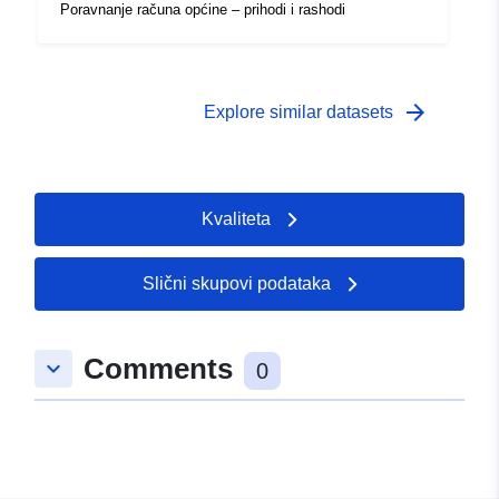
Poravnanje računa općine – prihodi i rashodi
arrow_forward
Explore similar datasets
Kvaliteta
Slični skupovi podataka
Comments
keyboard_arrow_down
0