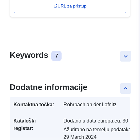
URL za pristup
Keywords
7
keyboard_arrow_down
Dodatne informacije
keyboard_arrow_up
Kontaktna točka:
Rohrbach an der Lafnitz
Kataloški
Dodano u data.europa.eu:
30 Mar
registar:
Ažurirano na temelju podataka.eu
29 March 2024