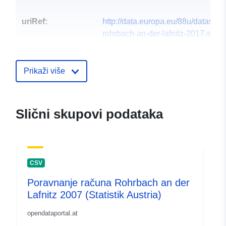
uriRef:
http://data.europa.eu/88u/dataset
rohrbach-an-der-lafnitz-2017-statist
Prikaži više
Slični skupovi podataka
CSV
Poravnanje računa Rohrbach an der
Lafnitz 2007 (Statistik Austria)
opendataportal.at