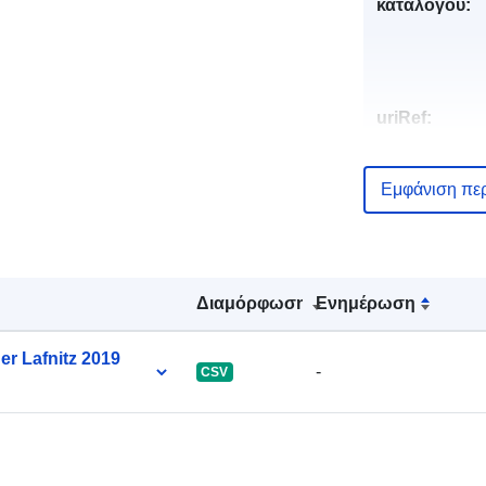
καταλόγου:
uriRef:
Εμφάνιση πε
Διαμόρφωση
Ενημέρωση
r Lafnitz 2019
-
CSV