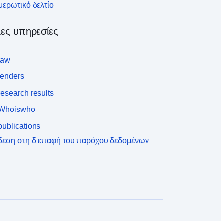
ερωτικό δελτίο
ες υπηρεσίες
law
tenders
esearch results
Whoiswho
ublications
δεση στη διεπαφή του παρόχου δεδομένων