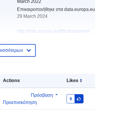
March 2022
Επικαιροποιήθηκε στα data.europa.eu:
29 March 2024
http://data.europa.eu/88u/dataset/oh
_rechnungsabschluss-rohrbach-an-
der-lafnitz-2019-statistik-austria
ρισσότερων
Actions
Likes
Πρόσβαση
0
Προεπισκόπηση