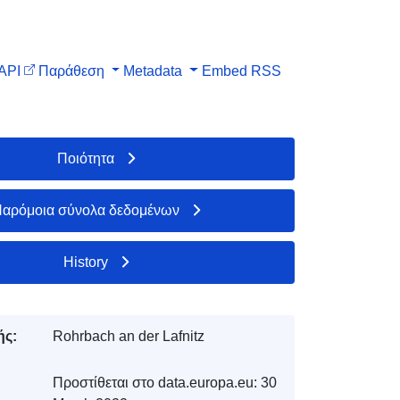
API
Παράθεση
Metadata
Embed
RSS
Ποιότητα
αρόμοια σύνολα δεδομένων
History
ής:
Rohrbach an der Lafnitz
Προστίθεται στο data.europa.eu:
30