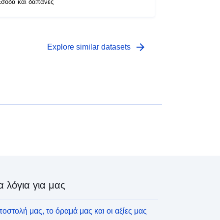
σοδα και δαπάνες
arrow_forward
Explore similar datasets
α λόγια για μας
οστολή μας, το όραμά μας και οι αξίες μας