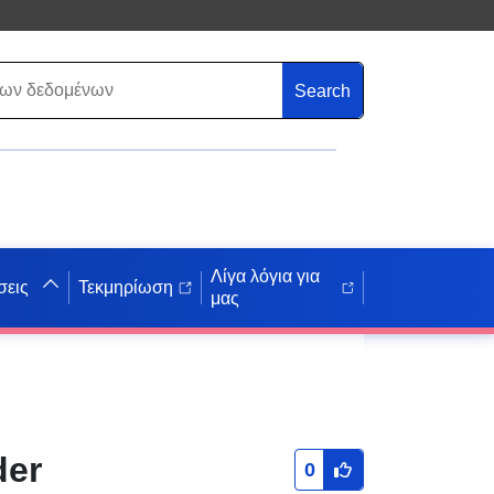
Search
Λίγα λόγια για
σεις
Τεκμηρίωση
μας
der
0