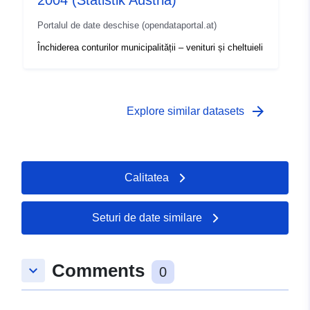
2004 (Statistik Austria)
Portalul de date deschise (opendataportal.at)
Închiderea conturilor municipalității – venituri și cheltuieli
arrow_forward
Explore similar datasets
Calitatea
Seturi de date similare
Comments
keyboard_arrow_down
0