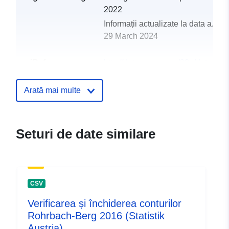
2022
Informații actualizate la data a.eur
29 March 2024
uriRef:
http://data.europa.eu/88u/dataset
rohrbach-berg-2018-statistik-austri
Arată mai multe
Seturi de date similare
CSV
Verificarea și închiderea conturilor
Rohrbach-Berg 2016 (Statistik
Austria)