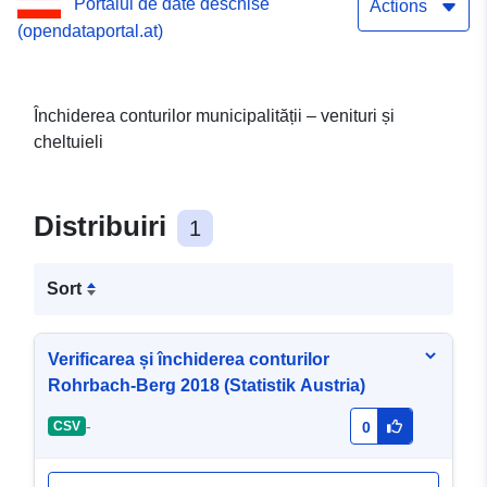
Portalul de date deschise
Actions
(opendataportal.at)
Închiderea conturilor municipalității – venituri și
cheltuieli
Distribuiri
1
Sort
Verificarea și închiderea conturilor
Rohrbach-Berg 2018 (Statistik Austria)
-
CSV
0