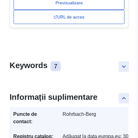
Previzualizare
URL de acces
Keywords
7
keyboard_arrow_down
Informații suplimentare
keyboard_arrow_up
Puncte de
Rohrbach-Berg
contact:
Registru catalog:
Adăugat la data.europa.eu:
30 Ma