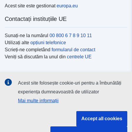
Acest site este gestionat
europa.eu
Contactați instituțiile UE
Sunați-ne la numărul
00 800 6 7 8 9 10 11
Utilizați alte
opțiuni telefonice
Scrieți-ne completând
formularul de contact
Veniți să discutăm la unul din
centrele UE
Platformele de comunicare socială
Acest site folosește cookie-uri pentru a îmbunătăți
Descoperiți canalele UE
pe rețelele sociale
experiența dumneavoastră de utilizator
Mai multe informații
Instituțiile și organismele UE
Accept all cookies
Găsiți o instituție/un organism UE