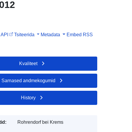
2012
API
Tsiteerida
Metadata
Embed
RSS
Kvaliteet
Sarnased andmekogumid
History
id:
Rohrendorf bei Krems