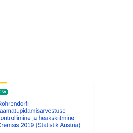
CSV
Rohrendorfi
raamatupidamisarvestuse
kontrollimine ja heakskiitmine
Kremsis 2019 (Statistik Austria)