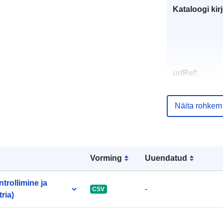
Kataloogi kirj
uriRef:
Näita rohkem
Vorming
Uuendatud
rollimine ja
-
CSV
ria)