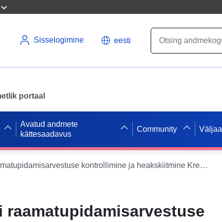
Sisselogimine
eesti
tlik portaal
Avatud andmete
Community
Välja
kättesaadavus
Rohrendorfi raamatupidamisarvestuse kontrollimine ja heakskiitmine Kremsis 2012 (Statistik Austria)
i raamatupidamisarvestuse