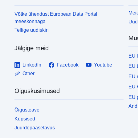
Meie
Võtke ühendust European Data Portal
meeskonnaga
Uudi
Tellige uudiskiri
Mu
Jälgige meid
EU 
LinkedIn
Facebook
Youtube
EU 
Other
EU r
EU 
Õigusküsimused
EU p
Andm
Õigusteave
Küpsised
Juurdepääsetavus