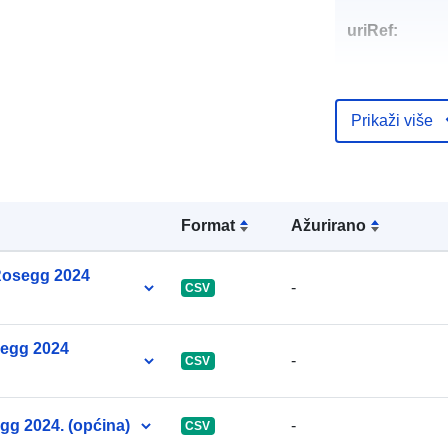
uriRef:
Prikaži više
Formаt
Ažurirano
 Rosegg 2024
-
CSV
segg 2024
-
CSV
g 2024. (općina)
-
CSV