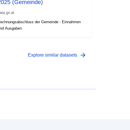
2025 (Gemeinde)
ata.gv.at
echnungsabschluss der Gemeinde - Einnahmen
nd Ausgaben
arrow_forward
Explore similar datasets