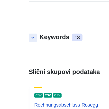
Keywords
keyboard_arrow_down
13
Slični skupovi podataka
CSV
CSV
CSV
Rechnungsabschluss Rosegg