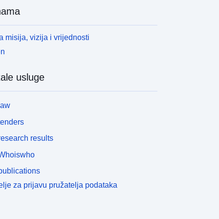
nama
 misija, vizija i vrijednosti
en
ale usluge
law
tenders
esearch results
Whoiswho
ublications
lje za prijavu pružatelja podataka