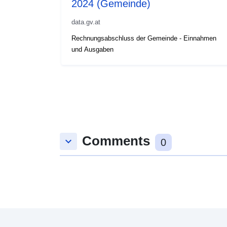
2024 (Gemeinde)
data.gv.at
Rechnungsabschluss der Gemeinde - Einnahmen
und Ausgaben
Comments
keyboard_arrow_down
0