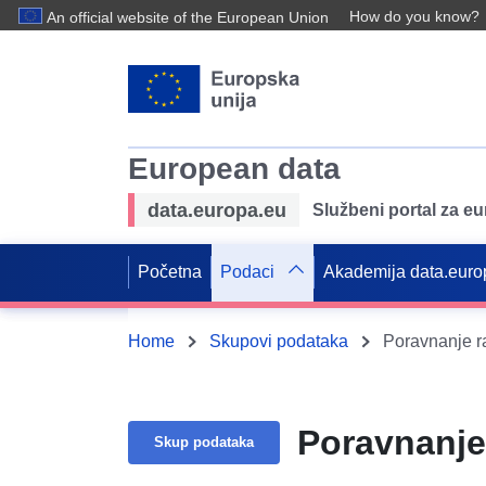
How do you know?
An official website of the European Union
European data
data.europa.eu
Službeni portal za e
Početna
Podaci
Akademija data.euro
Home
Skupovi podataka
Poravnanje r
Poravnanje
Skup podataka