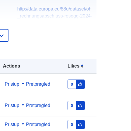
http://data.europa.eu/88u/dataset/oh
_rechnungsabschluss-rosegg-2024-
gemeinde
Actions
Likes
Pristup
Pretpregled
0
Pristup
Pretpregled
0
Pristup
Pretpregled
0