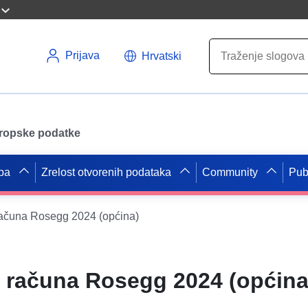
Prijava
Hrvatski
uropske podatke
pa
Zrelost otvorenih podataka
Community
Pub
ačuna Rosegg 2024 (općina)
 računa Rosegg 2024 (općina