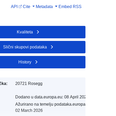
API
Cite
Metadata
Embed
RSS
Kvaliteta
Slični skupovi podataka
History
čka:
20721 Rosegg
Dodano u data.europa.eu:
08 April 2025
Ažurirano na temelju podataka.europa.eu:
02 March 2026