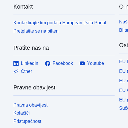
Kontakt
O 
Naša
Kontaktirajte tim portala European Data Portal
Bilt
Pretplatite se na bilten
Ost
Pratite nas na
EU 
LinkedIn
Facebook
Youtube
EU 
Other
EU r
Pravne obavijesti
EU 
EU p
Pravna obavijest
Suče
Kolačići
Pristupačnost