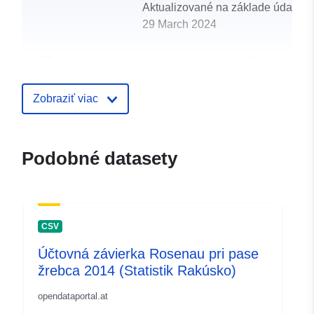
Aktualizované na základe údajov.
29 March 2024
uriRef:
http://data.europa.eu/88u/dataset
rosenau-am-hengstpass-2010
Zobraziť viac
Podobné datasety
CSV
Účtovná závierka Rosenau pri pase
žrebca 2014 (Statistik Rakúsko)
opendataportal.at