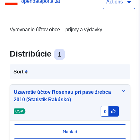
opendataportal.at
Actions
Vyrovnanie účtov obce – príjmy a výdavky
Distribúcie
1
Sort
Uzavretie účtov Rosenau pri pase žrebca
2010 (Statistik Rakúsko)
-
CSV
0
Náhľad