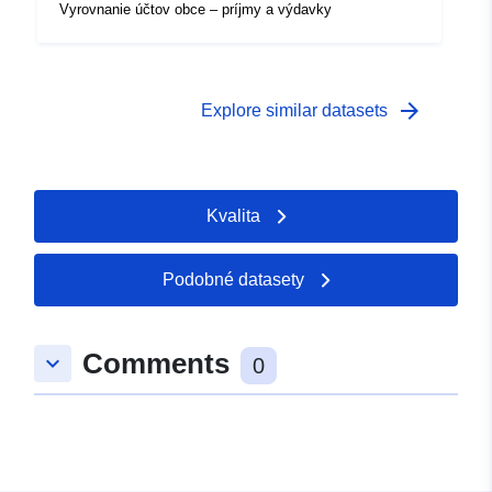
Vyrovnanie účtov obce – príjmy a výdavky
arrow_forward
Explore similar datasets
Kvalita
Podobné datasety
Comments
keyboard_arrow_down
0