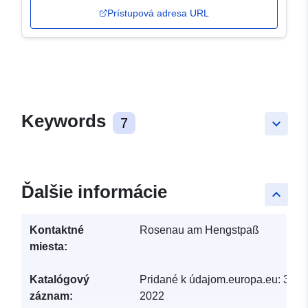
Prístupová adresa URL
Keywords
7
keyboard_arrow_down
Ďalšie informácie
keyboard_arrow_up
Kontaktné
Rosenau am Hengstpaß
miesta:
Katalógový
Pridané k údajom.europa.eu:
30 M
záznam:
2022