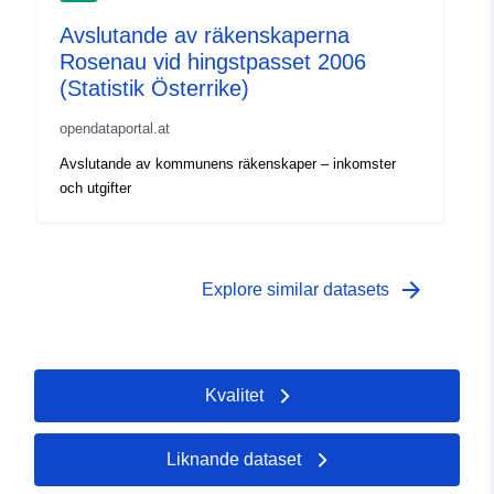
Avslutande av räkenskaperna
Rosenau vid hingstpasset 2006
(Statistik Österrike)
opendataportal.at
Avslutande av kommunens räkenskaper – inkomster
och utgifter
arrow_forward
Explore similar datasets
Kvalitet
Liknande dataset