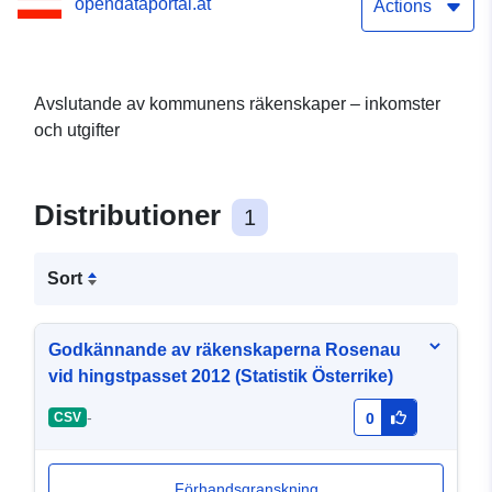
opendataportal.at
Actions
Avslutande av kommunens räkenskaper – inkomster
och utgifter
Distributioner
1
Sort
Godkännande av räkenskaperna Rosenau
vid hingstpasset 2012 (Statistik Österrike)
-
CSV
0
Förhandsgranskning