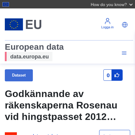
How do you know?
Logga in
European data
data.europa.eu
0
Dataset
Godkännande av
räkenskaperna Rosenau
vid hingstpasset 2012
(Statistik Österrike)