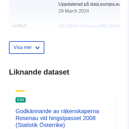
Uppdaterad på data.europa.eu:
29 March 2024
uriRef:
http://data.europa.eu/88u/dataset
rosenau-am-hengstpass-2012
Visa mer
Liknande dataset
CSV
Godkännande av räkenskaperna
Rosenau vid hingstpasset 2008
(Statistik Österrike)