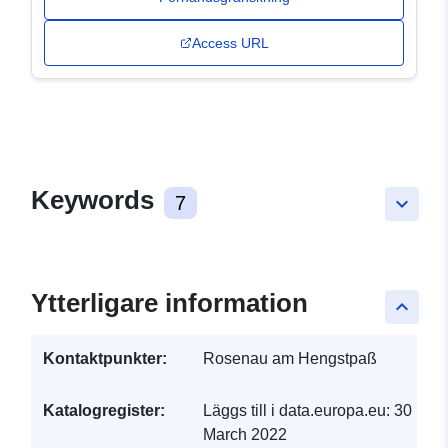
Access URL
Keywords
7
keyboard_arrow_down
Ytterligare information
keyboard_arrow_up
Kontaktpunkter:
Rosenau am Hengstpaß
Katalogregister:
Läggs till i data.europa.eu:
30
March 2022