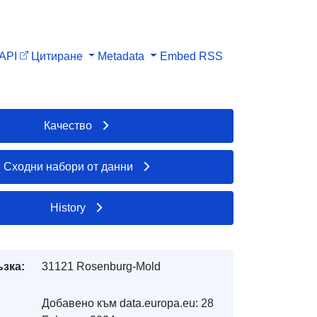
API
Цитиране
Metadata
Embed
RSS
Качество
Сходни набори от данни
History
ъзка:
31121 Rosenburg-Mold
Добавено към data.europa.eu:
28