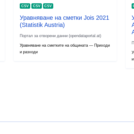
CSV
CSV
CSV
Уравняване на сметки Jois 2021
(Statistik Austria)
A
Портал за отворени данни (opendataportal.at)
П
Уравняване на сметките на общината — Приходи
и разходи
У
и