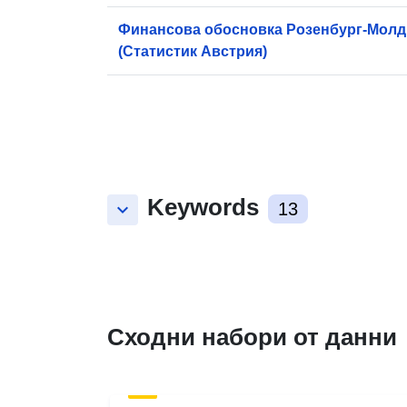
Финансова обосновка Розенбург-Молд з
(Статистик Австрия)
Keywords
keyboard_arrow_down
13
Сходни набори от данни