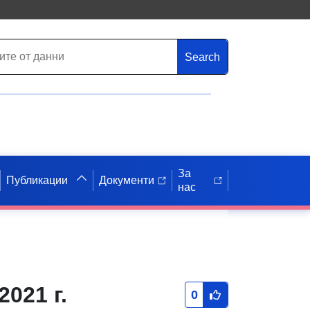
Search
За
Публикации
Документи
нас
021 г.
0