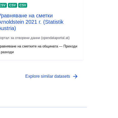
CSV
CSV
CSV
Уравняване на сметки
rnoldstein 2021 г. (Statistik
Austria)
ортал за отворени данни (opendataportal.at)
равняване на сметките на общината — Приходи
 разходи
arrow_forward
Explore similar datasets