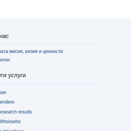
нас
ата мисия, визия и ценности
етин
ги услуги
law
tenders
esearch results
Whoiswho