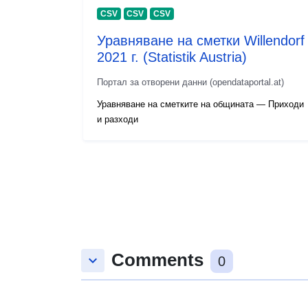
CSV
CSV
CSV
Уравняване на сметки Willendorf
2021 г. (Statistik Austria)
Портал за отворени данни (opendataportal.at)
Уравняване на сметките на общината — Приходи
и разходи
Comments
keyboard_arrow_down
0