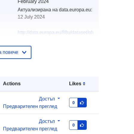
February 2024
Актуализирана на data.europa.eu:
12 July 2024
http://data.europa.eu/88u/dataset/oh
_rechnungsabschluss-rosenburg-
mold-2021-statistik-austria
а повече
Actions
Likes
Достъп
0
Предварителен преглед
Достъп
0
Предварителен преглед