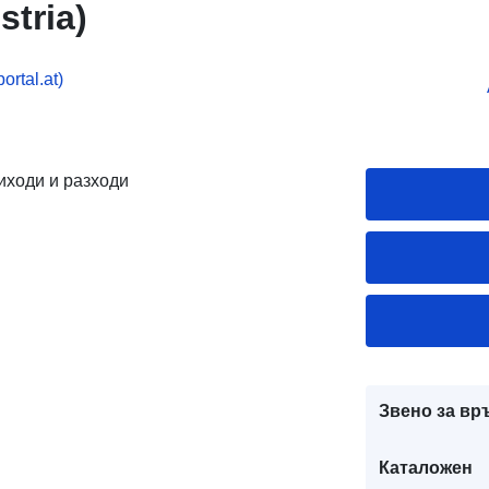
stria)
rtal.at)
иходи и разходи
Звено за вр
Каталожен