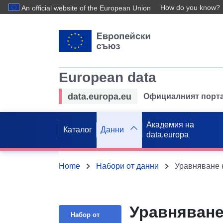
How do you know?
An official website of the European Union
European data
data.europa.eu
Официалният порта
Академия на
Каталог
Данни
data.europa
Home
Набори от данни
Уравняване на
Уравняване 
Набор от