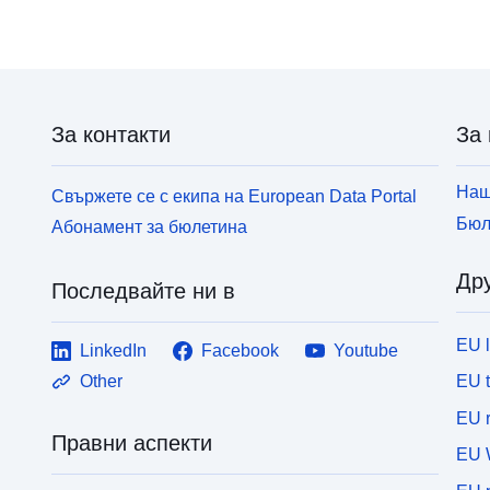
За контакти
За 
Наш
Свържете се с екипа на European Data Portal
Бюл
Абонамент за бюлетина
Дру
Последвайте ни в
EU 
LinkedIn
Facebook
Youtube
EU 
Other
EU r
Правни аспекти
EU 