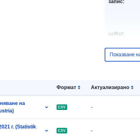
запис:
uriRef:
Показване н
Формат
Актуализирано
вняване на
-
CSV
stria)
1 г. (Statistik
-
CSV