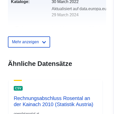
Kataloge:
30 March 2022
Aktualisiert auf data.europa.eu:
29 March 2024
uriRef:
http://data.europa.eu/88u/dataset
rosental-an-der-kainach-2004-statis
Mehr anzeigen
Ähnliche Datensätze
CSV
Rechnungsabschluss Rosental an
der Kainach 2010 (Statistik Austria)
opendataportal.at