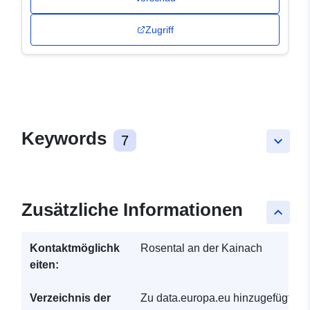
Zugriff
Keywords
7
keyboard_arrow_down
Zusätzliche Informationen
keyboard_arrow_up
Kontaktmöglichk
Rosental an der Kainach
eiten:
Verzeichnis der
Zu data.europa.eu hinzugefügt: