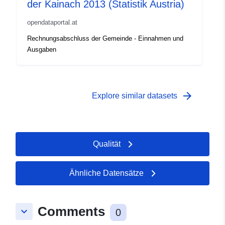
der Kainach 2013 (Statistik Austria)
opendataportal.at
Rechnungsabschluss der Gemeinde - Einnahmen und
Ausgaben
arrow_forward
Explore similar datasets
Qualität
Ähnliche Datensätze
Comments
keyboard_arrow_down
0