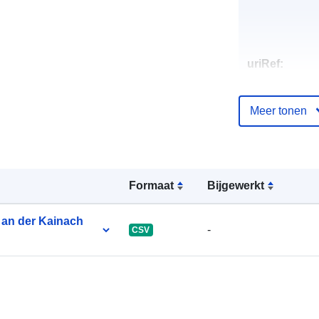
uriRef:
Meer tonen
Formaat
Bijgewerkt
 an der Kainach
-
CSV