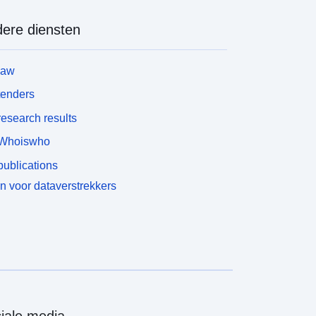
ere diensten
law
tenders
esearch results
Whoiswho
ublications
n voor dataverstrekkers
iale media