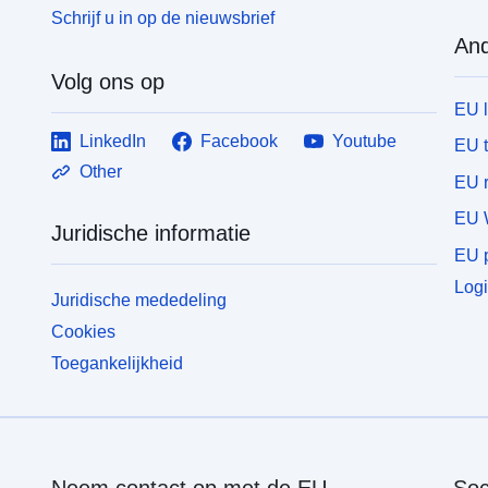
Schrijf u in op de nieuwsbrief
And
Volg ons op
EU 
LinkedIn
Facebook
Youtube
EU 
Other
EU r
EU 
Juridische informatie
EU p
Logi
Juridische mededeling
Cookies
Toegankelijkheid
Neem contact op met de EU
Soc