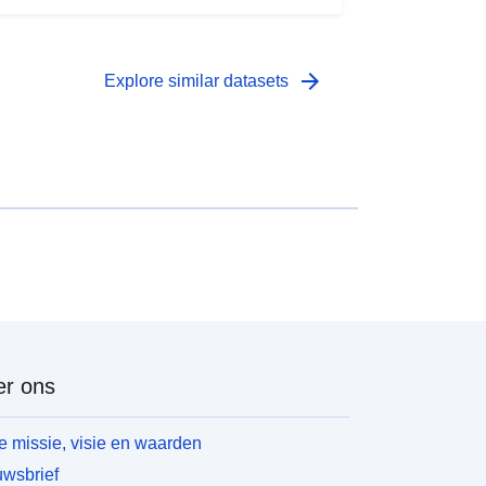
arrow_forward
Explore similar datasets
r ons
 missie, visie en waarden
wsbrief