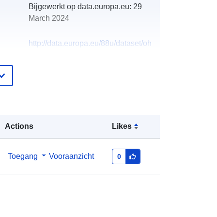
Bijgewerkt op data.europa.eu:
29
March 2024
http://data.europa.eu/88u/dataset/oh
_rechnungsabschluss-rosental-an-
der-kainach-2019-statistik-austria
Actions
Likes
Toegang
Vooraanzicht
0