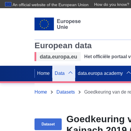
How do you know?
An official website of the European Union
European data
data.europa.eu
Het officiële portaal
Home
Data
data.europa academy
Home
Datasets
Goedkeuring v
Dataset
Kainach 2019 (