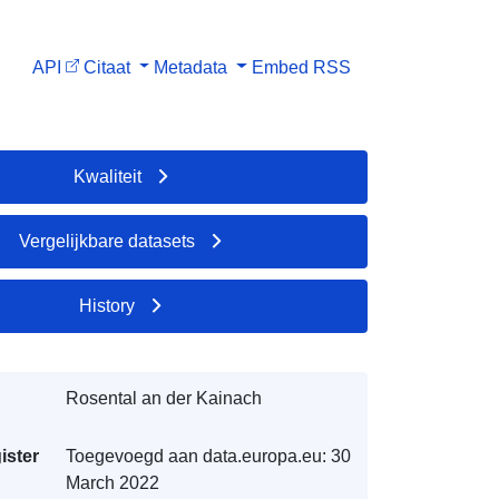
API
Citaat
Metadata
Embed
RSS
Kwaliteit
Vergelijkbare datasets
History
Rosental an der Kainach
ister
Toegevoegd aan data.europa.eu:
30
March 2022