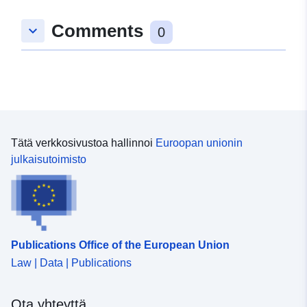
Comments
keyboard_arrow_down
0
Tätä verkkosivustoa hallinnoi
Euroopan unionin
julkaisutoimisto
Publications Office of the European Union
Law | Data | Publications
Ota yhteyttä