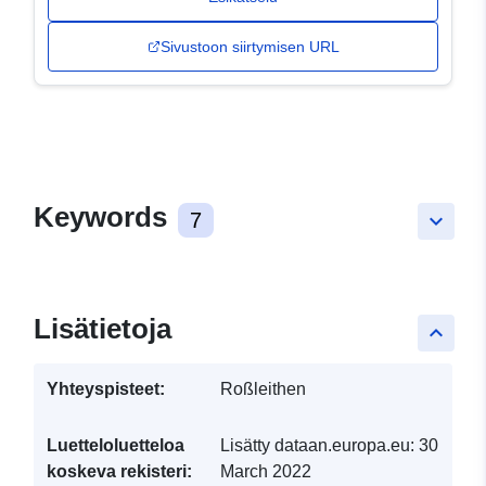
Sivustoon siirtymisen URL
Keywords
7
keyboard_arrow_down
Lisätietoja
keyboard_arrow_up
Yhteyspisteet:
Roßleithen
Luetteloluetteloa
Lisätty dataan.europa.eu:
30
koskeva rekisteri:
March 2022