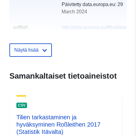
Päivitetty data.europa.eu:
29
March 2024
uriRef:
http://data.europa.eu/88u/dataset
rossleithen-2018-statistik-austria
Näytä lisää
Samankaltaiset tietoaineistot
CSV
Tilien tarkastaminen ja
hyväksyminen Roßleithen 2017
(Statistik Itävalta)