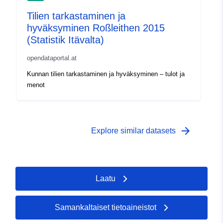
Tilien tarkastaminen ja
hyväksyminen Roßleithen 2015
(Statistik Itävalta)
opendataportal.at
Kunnan tilien tarkastaminen ja hyväksyminen – tulot ja
menot
arrow_forward
Explore similar datasets
Laatu
Samankaltaiset tietoaineistot