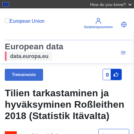
How do you know?
Sisäänkirjautuminen
European data
data.europa.eu
0
Tietoaineisto
Tilien tarkastaminen ja
hyväksyminen Roßleithen
2018 (Statistik Itävalta)