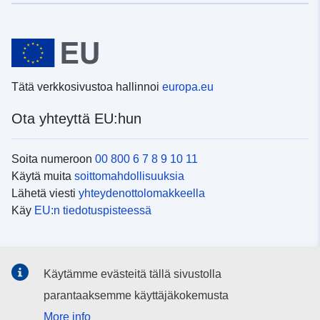
Tätä verkkosivustoa hallinnoi
europa.eu
Ota yhteyttä EU:hun
Soita numeroon
00 800 6 7 8 9 10 11
Käytä muita
soittomahdollisuuksia
Lähetä viesti
yhteydenottolomakkeella
Käy
EU:n tiedotuspisteessä
Sosiaalinen media
Käytämme evästeitä tällä sivustolla
EU
sosiaalisessa mediassa
parantaaksemme käyttäjäkokemusta
More info