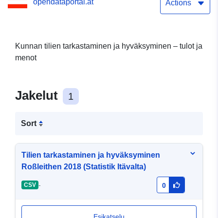
opendataportal.at
Actions
Kunnan tilien tarkastaminen ja hyväksyminen – tulot ja
menot
Jakelut
1
Sort
Tilien tarkastaminen ja hyväksyminen
Roßleithen 2018 (Statistik Itävalta)
-
CSV
0
Esikatselu